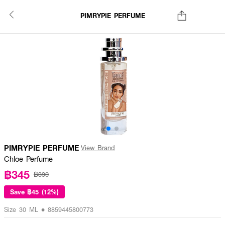
PIMRYPIE PERFUME
PIMRYPIE PERFUME
View Brand
Chloe Perfume
฿345
฿390
Save
฿45 (12%)
Size 30 ML • 8859445800773