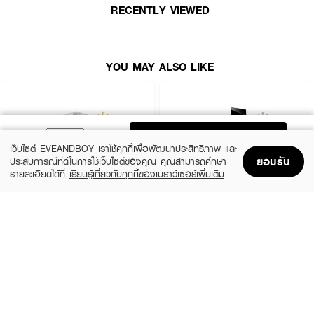
RECENTLY VIEWED
YOU MAY ALSO LIKE
ADD TO BAG
เว็บไซต์ EVEANDBOY เราใช้คุกกี้เพื่อพัฒนาประสิทธิภาพ และ
ยอมรับ
ประสบการณ์ที่ดีในการใช้เว็บไซต์ของคุณ คุณสามารถศึกษา
รายละเอียดได้ที่
เรียนรู้เกี่ยวกับคุกกี้ของเบราว์เซอร์เพิ่มเติม
Home
Home
Promotions
Promotions
Shopping Bag
Shopping Bag
Account
Account
CHLOE
YVES SAINT LAURENT
Signature EDP Mini
Libre EDP
(36%)
(10%)
฿1,399
฿3,555
฿2,200
฿3,950
size 20 ML
3 Variations