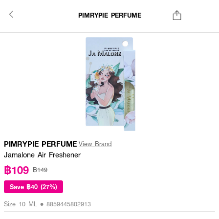
PIMRYPIE PERFUME
PIMRYPIE PERFUME
View Brand
Jamalone Air Freshener
฿109
฿149
Save
฿40 (27%)
Size 10 ML • 8859445802913