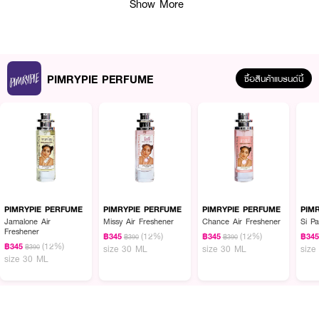
Show More
· ขนาด 10 ml.
How To Use :
ฉีด
PIMRYPIE PERFUME Jamalone Air Freshener
ตามบริเวณจุดชีพจร เช่น
ต้นคอ ข้อมือ ข้อพับแขน และสามารถเพิ่มความหอมให้เสื้อผ้า เพื่อกลิ่นที่ติดทน
PIMRYPIE PERFUME
ตลอดทั้งวัน
ซื้อสินค้าแบรนด์นี้
PIMRYPIE PERFUME
PIMRYPIE PERFUME
PIMRYPIE PERFUME
PIM
Jamalone Air
Missy Air Freshener
Chance Air Freshener
Si P
Freshener
(12%)
(12%)
฿345
฿345
฿34
฿390
฿390
(12%)
฿345
฿390
size 30 ML
size 30 ML
size
size 30 ML