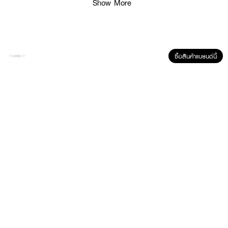
Show More
ซื้อสินค้าแบรนด์นี้
ผลลัพธ์ที่ได้ :
มาค่ะคุณลูกค้าขา
หากกำลังมองหาน้ำหอมกลิ่นแนว fruity floral ตอบโจทย์ด้วย
PIMRYPIE PERFUME Si Passion Perfume น้ำหอมที่อบอวลไป
ด้วยกลิ่นของ
กุหลาบ ผสมผสานกับวานิลา ถูกออกแบบมาเพื่อผู้หญิงที่เต็มเปี่ยมด้วยพลัง
ความรัก ความหลงใหล
หอมติดทนนาน 8-12 ชม.
●
น้ำหอมกลิ่นแนว fruity floral
● หอม
กลิ่นของกุหลาบ ผสมผสานกับวานิลา
● หอมติดทนนาน 8-12 ชม.
● ขนาด 30
ml.