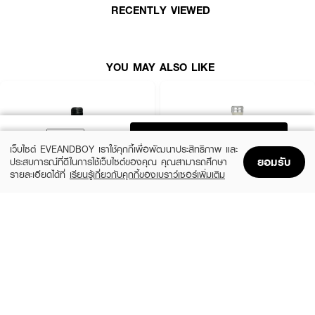
RECENTLY VIEWED
How to Use :
ใช้ PIMRYPIE PERFUME Si Passion Perfume
ฉีด
เพิ่มความหอมตามร่างกาย
หรือจุดชีพจรหลังอาบน้ำหรือก่อนนอน
YOU MAY ALSO LIKE
ADD TO BAG
เว็บไซต์ EVEANDBOY เราใช้คุกกี้เพื่อพัฒนาประสิทธิภาพ และ
ยอมรับ
ประสบการณ์ที่ดีในการใช้เว็บไซต์ของคุณ คุณสามารถศึกษา
รายละเอียดได้ที่
เรียนรู้เกี่ยวกับคุกกี้ของเบราว์เซอร์เพิ่มเติม
Home
Home
Promotions
Promotions
Shopping Bag
Shopping Bag
Account
Account
CALVIN KLEIN
CALVIN KLEIN
CK Be EDT
CK One EDT
(35%)
(35%)
฿1,399
฿1,399
฿2,150
฿2,150
size 50 ML
size 50 ML