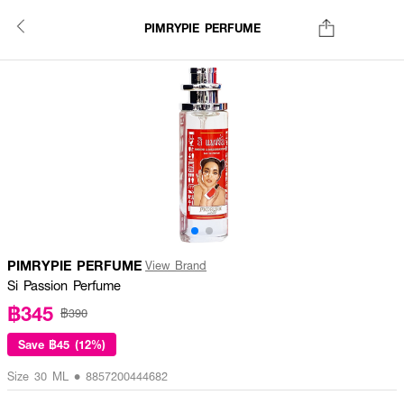
PIMRYPIE PERFUME
PIMRYPIE PERFUME
View Brand
Si Passion Perfume
฿345
฿390
Save
฿45 (12%)
Size 30 ML • 8857200444682