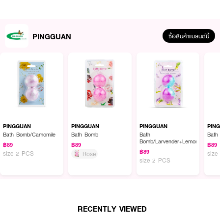
How To Use :
ใช้
PINGGUAN 3-Ply Facial Tissue
สำหรับเช็ดทำความสะอาดผิวหน้า
PINGGUAN
ซื้อสินค้าแบรนด์นี้
PINGGUAN
PINGGUAN
PINGGUAN
PIN
Bath Bomb/Camomile
Bath Bomb
Bath
Bath
Bomb/Larvender+Lemongrass
฿89
฿89
฿89
฿89
size 2 PCS
size
Rose
size 2 PCS
RECENTLY VIEWED