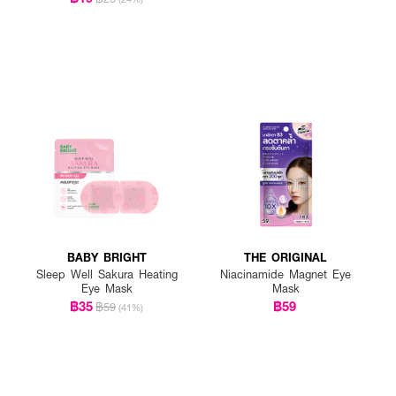
BABY BRIGHT
THE ORIGINAL
Sleep Well Sakura Heating
Niacinamide Magnet Eye
Eye Mask
Mask
฿35
฿59
฿59
(41%)