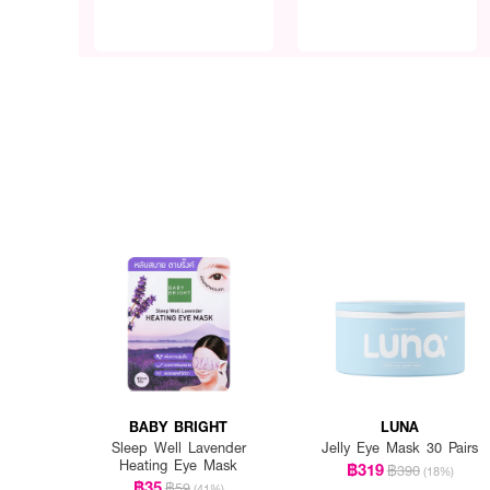
BABY BRIGHT
LUNA
Sleep Well Lavender
Jelly Eye Mask 30 Pairs
Heating Eye Mask
฿319
฿390
(18%)
฿35
฿59
(41%)