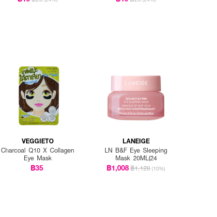
VEGGIETO
LANEIGE
Charcoal Q10 X Collagen
LN B&F Eye Sleeping
Eye Mask
Mask 20ML(24
฿35
฿1,008
฿1,120
(10%)