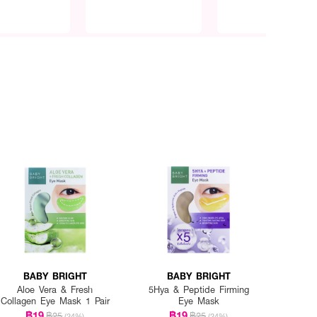
BABY BRIGHT
BABY BRIGHT
Aloe Vera & Fresh
5Hya & Peptide Firming
Collagen Eye Mask 1 Pair
Eye Mask
฿19
฿19
฿25
฿25
(24%)
(24%)