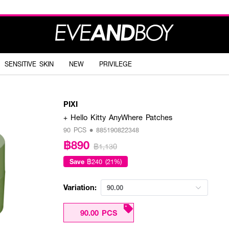
SENSITIVE SKIN
NEW
PRIVILEGE
PIXI
+ Hello Kitty AnyWhere Patches
90 PCS • 885190822348
฿890
฿1,130
Save
฿240 (21%)
Variation:
90.00
90.00 PCS