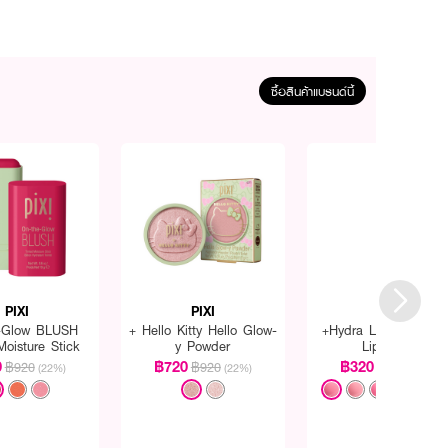
ซื้อสินค้าแบรนด์นี้
PIXI
PIXI
PIXI
-Glow BLUSH
+ Hello Kitty Hello Glow-
+Hydra LipTreat Tint
Moisture Stick
y Powder
Lip Balm
0
฿720
฿320
฿920
฿920
฿420
(22%)
(22%)
(24%)