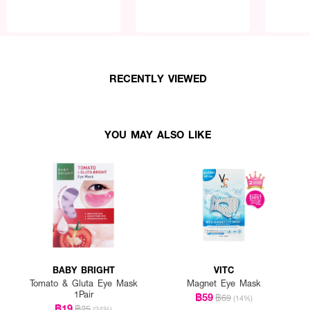
RECENTLY VIEWED
YOU MAY ALSO LIKE
BABY BRIGHT
VITC
Tomato & Gluta Eye Mask
Magnet Eye Mask
1Pair
฿59
฿69
(14%)
฿19
฿25
(24%)