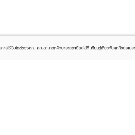
ในการใช้เว็บไซต์ของคุณ คุณสามารถศึกษารายละเอียดได้ที่
เรียนรู้เกี่ยวกับคุกกี้ของเบรา
TOMER CARE
EVEANDBOY MEMBER
 Shopping
Member registration
 store
t us