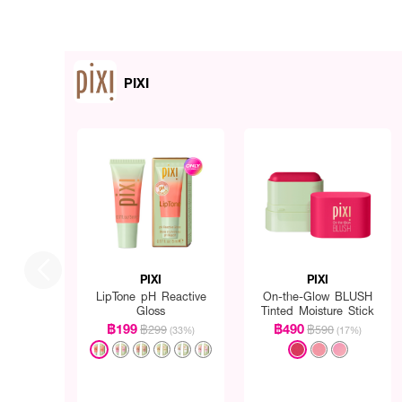
PIXI
PIXI
PIXI
LipTone pH Reactive
On-the-Glow BLUSH
Gloss
Tinted Moisture Stick
฿199
฿490
฿299
฿590
(33%)
(17%)