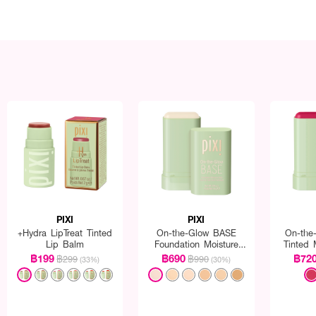
PIXI
PIXI
+Hydra LipTreat Tinted
On-the-Glow BASE
On-the
Lip Balm
Foundation Moisture
Tinted 
Stick
฿199
฿690
฿72
฿299
฿990
(33%)
(30%)