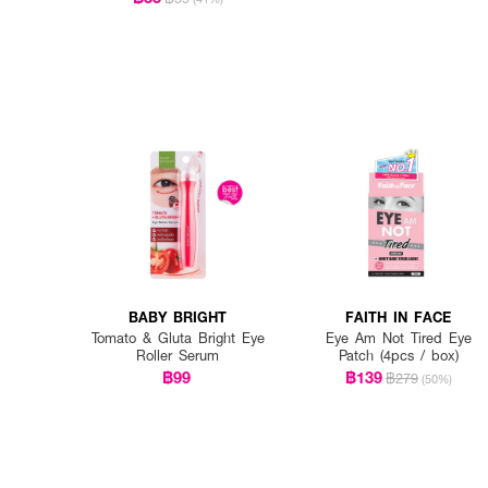
BABY BRIGHT
FAITH IN FACE
Tomato & Gluta Bright Eye
Eye Am Not Tired Eye
Roller Serum
Patch (4pcs / box)
฿99
฿139
฿279
(50%)