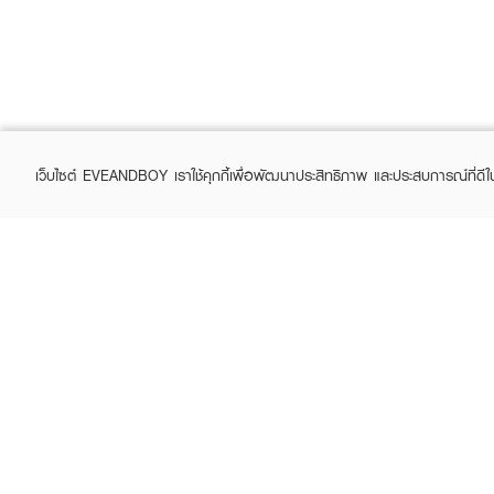
เว็บไซต์ EVEANDBOY เราใช้คุกกี้เพื่อพัฒนาประสิทธิภาพ และประสบการณ์ที่ดี
ABOUT EVEANDBOY
CUS
Brand story
Online
Privacy Policy
Find a
Terms and Conditions
Contac
Sell on EVEANDBOY
Whistleblowing