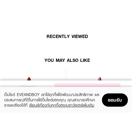
● ใช้เดี่ยวๆ เพื่อสีสันระเรื่อ หรือทาก่อนลงลิปสติกเพื่อเตรียมผิวริมฝีปากให้เนียน
นุ่ม
Ingredients:
RECENTLY VIEWED
Tridecyl Trimellitate, Octyldodecanol, Polyisobutene, Polyglyceryl-3
Diisostearate, Candelilla Cera, Cera Carnauba, Behenyl Behenate,
Polyhydroxystearic Acid, Mentha Arvensis Leaf Oil, Persea Gratissima
(Avocado) Oil, Butyrospermum Parkii (Shea) Butter, Helianthus Annuus
YOU MAY ALSO LIKE
(Sunflower) Seed Oil, Simmondsia Chinensis (Jojoba) Seed Oil, Sodium
Hyaluronate, Palmitoyl Tripeptide-1, Tocopherol, Lactic Acid.
FAQ:
NOTIFY ME
เว็บไซต์ EVEANDBOY เราใช้คุกกี้เพื่อพัฒนาประสิทธิภาพ และ
● เนื้อลิปให้ความรู้สึกอย่างไร? เนื้อบาล์มนุ่มละมุนและมีส่วนผสมของ Mentha
ยอมรับ
ประสบการณ์ที่ดีในการใช้เว็บไซต์ของคุณ คุณสามารถศึกษา
Arvensis Leaf Oil ที่ให้ความรู้สึกสดชื่นเบาสบายขณะทาครับ
รายละเอียดได้ที่
เรียนรู้เกี่ยวกับคุกกี้ของเบราว์เซอร์เพิ่มเติม
● ช่วยเรื่องปากลอกได้ไหม? ช่วยได้ดีมากครับ เพราะมีทั้งกรดไฮยาลูรอนิกและ
Home
Home
Promotions
Promotions
Shopping Bag
Shopping Bag
Account
Account
น้ำมันจากธรรมชาติที่เน้นการฟื้นบำรุงผิวปากที่แห้งกร้านโดยเฉพาะ
MAC
BOBBI BROWN
Macximal Matte Lipstick
Crushed Lip Color