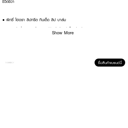
ชีวิตชีวา
● พิกซี่ ไฮดรา ลิปทรีต ทินเต็ด ลิป บาล์ม
● ลิปบาล์มที่รวมการบำรุงและสีสันเข้าด้วยกันในแท่งเดียว
Show More
● อุดมด้วย Sodium Hyaluronate ช่วยเติมเต็มและกักเก็บความชุ่มชื้นทันที
● มีส่วนผสมจาก Avocado Oil, Shea Butter และ Jojoba Oil เพื่อริมฝีปาก
เนียนนุ่ม
● มีส่วนผสมของเปปไทด์ช่วยให้ริมฝีปากดูเรียบเนียน อิ่มเอิบ
ซื้อสินค้าแบรนด์นี้
● ช่วยลดอาการริมฝีปากแห้งแตกและฟื้นบำรุงให้ดูสุขภาพดี
● เลขที่จดแจ้ง: 10-2-6800039732
● ปริมาณ: 2 กรัม
How To Use:
● ทาผลิตภัณฑ์ลงบนริมฝีปากที่สะอาดให้ทั่วตามรูปปาก
● สามารถทาซ้ำได้บ่อยตามต้องการเพื่อเพิ่มความชุ่มชื้นและสีสัน