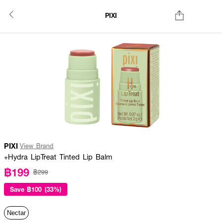
PIXI
PIXI
View Brand
+Hydra LipTreat Tinted Lip Balm
฿199
฿299
Save
฿100 (33%)
Nectar