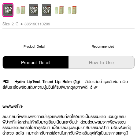
SOLD
SOLD
SOLD
OUT
OUT
OUT
Size 2 G • 885190110209
Product Detail
Recommended
Product Detail
How to Use
PIXI - Hydra LipTreat Tinted Lip Balm (2g)
– ลิปบาล์มบำรุงเข้มข้น มอบ
สีสันระเรื่อพร้อมเติมความชุ่มชื้นให้ริมฝีปากดูสุขภาพดี 💄🌿
ผลลัพธ์ที่ได้:
ลิปบาล์มที่ผสานพลังการบำรุงและสีสันที่สดใสอย่างเป็นธรรมชาติ ช่วยดูแลริม
ฝีปากที่แห้งกร้านให้กลับมาดูเรียบเนียนและอิ่มน้ำ ด้วยส่วนผสมจากพืชพรรณ
ธรรมชาติและกรดไฮยาลูรอนิก เนื้อบาล์มนุ่มละมุนเบาสบายริมฝีปาก มอบฟินิชที่ดู
ฉ่ำสวย สดใส เหมาะสำหรับการใช้งานในทุกวันเพื่อเสริมลุคให้ดูเป็นประกายและดูมี