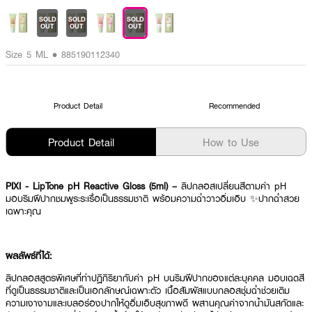
SOLD
SOLD
SOLD
OUT
OUT
OUT
Size 5 ML • 885190112340
Product Detail
Recommended
Product Detail
How to Use
PIXI - LipTone pH Reactive Gloss (5ml) –
ลิปกลอสเปลี่ยนสีตามค่า pH
มอบริมฝีปากชมพูระระเรื่อเป็นธรรมชาติ พร้อมความฉ่ำวาวอิ่มเอิบ ✨ปากฉ่ำสวย
เฉพาะคุณ
ผลลัพธ์ที่ได้:
ลิปกลอสสูตรพิเศษที่ทำปฏิกิริยากับค่า pH บนริมฝีปากของแต่ละบุคคล มอบเฉดสี
ที่ดูเป็นธรรมชาติและเป็นเอกลักษณ์เฉพาะตัว เนื้อสัมผัสแบบกลอสชุ่มฉ่ำช่วยเติม
ความเงางามและเบลอร่องปากให้ดูอิ่มเอิบสุขภาพดี ผสานคุณค่าจากน้ำมันสกัดและ