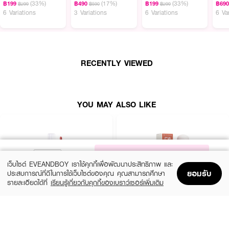
(33%)
(17%)
(33%)
฿199
฿490
฿199
฿69
● รอสักครู่เพื่อให้เนื้อกลอสทำปฏิกิริยากับค่า pH ของริมฝีปากและเปลี่ยนเป็น
฿299
฿590
฿299
6 Variations
3 Variations
6 Variations
6 Va
สีชมพูเฉพาะตัว
● สามารถทาซ้ำได้บ่อยตามต้องการเพื่อเพิ่มความฉ่ำวาว
● ใช้ทาเดี่ยวๆ เพื่อลุคใสๆ หรือทาทับลิปสติกแท่งโปรดเพื่อเพิ่มความแวววาว
RECENTLY VIEWED
Ingredients:
Polyisobutene, Diisostearyl Malate, Caprylic/Capric Triglyceride, Synthetic
YOU MAY ALSO LIKE
Beeswax, Silica Dimethyl Silylate, Isononyl Isononanoate, Citrus
Tangerina (Tangerine) Peel Oil, Glyceryl Caprylate, Hydroxystearic Acid,
Mangifera Indica (Mango) Seed Butter, Butyrospermum Parkii (Shea)
Butter, Limnanthes Alba (Meadowfoam) Seed Oil, Rosa Rubiginosa
Seed Oil, Hydrogenated Styrene/Isoprene Copolymer, Pentaerythrityl
Tetra-di-t-butyl Hydroxyhydrocinnamate, Limonene, Linalool, Red 27 (CI
NOTIFY ME
45410).
เว็บไซต์ EVEANDBOY เราใช้คุกกี้เพื่อพัฒนาประสิทธิภาพ และ
ยอมรับ
ประสบการณ์ที่ดีในการใช้เว็บไซต์ของคุณ คุณสามารถศึกษา
รายละเอียดได้ที่
เรียนรู้เกี่ยวกับคุกกี้ของเบราว์เซอร์เพิ่มเติม
Home
Home
Promotions
Promotions
Shopping Bag
Shopping Bag
Account
Account
FAQ:
● แต่ละเฉดสีต่างกันอย่างไร? แม้จะเปลี่ยนตามค่า pH เหมือนกัน แต่พื้นสีและเม็ดสี
4U2
KYLIE
ชิมเมอร์ (เช่น SnowPearl หรือ GoldGleam) จะให้ประกายที่ต่างกัน ทำให้ได้ฟินิชที่
Serum Tint Oil 01
Supple Kiss Lip Glaze 001
สวยไปคนละแบบครับ