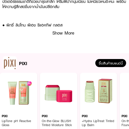
บัตเตอร์ธรรมชาติที่ช่วยบำรุงล้ำลึก ให้ริมฝีปากนุ่มเนียน ไม่เหนียวเหนอะหนะ พร้อม
ให้ความรู้สึกสดชื่นจากน้ำมันเปลือกส้ม
● พิกซี่ ลิปโทน พีเอช รีแอคทีฟ กลอส
Show More
● ลิปกลอสอัจฉริยะ เปลี่ยนเฉดสีตามค่า pH ให้สีที่เข้ากับโทนผิวของคุณที่สุด
● เนื้อกลอสเข้มข้นแต่เบาสบาย มอบความฉ่ำวาว (High-Shine) ขั้นสุด
● อุดมด้วย Rosehip Oil และ Mango Seed Butter ช่วยบำรุงริมฝีปากให้เนียน
นุ่ม
PIXI
ซื้อสินค้าแบรนด์นี้
● ผสาน Meadowfoam Seed Oil และ Shea Butter กักเก็บความชุ่มชื้นยาวนาน
● ช่วยให้ริมฝีปากดูอวบอิ่ม เรียบเนียน และดูสุขภาพดีอย่างเป็นธรรมชาติ
● เลขที่จดแจ้ง: 10-2-6800039733
● ปริมาณ: 5 มล.
How To Use:
PIXI
PIXI
PIXI
PIXI
LipTone pH Reactive
On-the-Glow BLUSH
+Hydra LipTreat Tinted
On-t
● ทาผลิตภัณฑ์โดยตรงลงบนริมฝีปากที่สะอาดและแห้ง
Gloss
Tinted Moisture Stick
Lip Balm
Foun
Stick