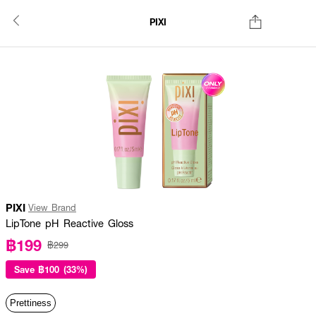
PIXI
PIXI
View Brand
LipTone pH Reactive Gloss
฿199
฿299
Save
฿100 (33%)
Prettiness