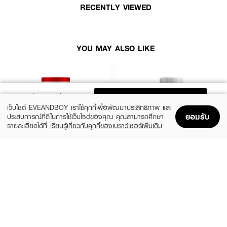
RECENTLY VIEWED
YOU MAY ALSO LIKE
ADD TO BAG
เว็บไซต์ EVEANDBOY เราใช้คุกกี้เพื่อพัฒนาประสิทธิภาพ และ
ยอมรับ
ประสบการณ์ที่ดีในการใช้เว็บไซต์ของคุณ คุณสามารถศึกษา
รายละเอียดได้ที่
เรียนรู้เกี่ยวกับคุกกี้ของเบราว์เซอร์เพิ่มเติม
Home
Home
Promotions
Promotions
Shopping Bag
Shopping Bag
Account
Account
PLANTAE
VERENA
Complete Plant Protein Original Thai Tea
Sure Plus Dietary Supplement Product
Flavor
(VERENA TM)
(16%)
(51%)
฿919
฿320
฿1,090
฿650
size 400 G
size 16.5 G