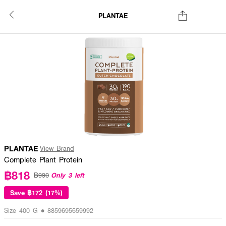
PLANTAE
PLANTAE
View Brand
Complete Plant Protein
฿818
Only 3 left
฿990
Save
฿172 (17%)
Size 400 G • 8859695659992