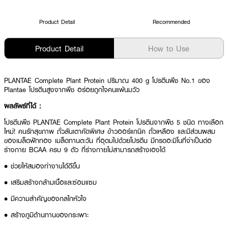
Product Detail
Recommended
Product Detail
How to Use
PLANTAE Complete Plant Protein ปริมาณ 400 g โปรตีนพืช No.1 ของ
Plantae โปรตีนสูงจากพืช อร่อยถูกใจคนแพ้นมวัว
ผลลัพธ์ที่ได้ :
โปรตีนพืช PLANTAE Complete Plant Protein โปรตีนจากพืช 5 ชนิด ทางเลือก
ใหม่! คนรักสุขภาพ ถั่วลันเตาคัดพิเศษ ข้าวออร์แกนิค ถั่วเหลือง และมีส่วนผสม
ของเมล็ดฟักทอง เมล็ดทานตะวัน ที่อุดมไปด้วยโปรตีน มีกรดอะมิโนที่จำเป็นต่อ
ร่างกาย BCAA ครบ 9 ตัว ที่ร่างกายไม่สามารถสร้างเองได้
• ช่วยให้สมองทำงานได้ดีขึ้น
• เสริมสร้างกล้ามเนื้อและซ่อมแซม
• มีความสำคัญของกลไกหัวใจ
• สร้างภูมิต้านทานของกระเพาะ