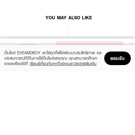
● ขนาด 280 g.
How to Use :
YOU MAY ALSO LIKE
ลูบไล้เจล PLANTNERY Aloe Vera Soothing Gel ให้ทั่วผิวหน้าและผิวกายโดยไม่
ต้องล้างออก ใช้ได้บ่อยตามต้องการ
NOTIFY ME
เว็บไซต์ EVEANDBOY เราใช้คุกกี้เพื่อพัฒนาประสิทธิภาพ และ
ยอมรับ
ประสบการณ์ที่ดีในการใช้เว็บไซต์ของคุณ คุณสามารถศึกษา
รายละเอียดได้ที่
เรียนรู้เกี่ยวกับคุกกี้ของเบราว์เซอร์เพิ่มเติม
Home
Home
Promotions
Promotions
Shopping Bag
Shopping Bag
Account
Account
SOQU
FRESHMENT
Deep Sea Moisture Aloe Vera Soothing
Set Freshment Soothing And Moisture
Gel
Aloe Gel
฿69
฿498
size 70 ML
size 600 ML