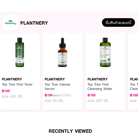
PLANTNERY
ซื้อสินค้าแบรนด์นี้
ผลลัพธ์ที่ได้ :
ใครผิวแห้งฟังทางนี้ ! เจลว่านหางจระเข้มเข้มข้น
PLANTNERY Aloe Vera
Soothing Gel ที่เหมาะกับการ
พักและปลอบประโลมผิว เพิ่มความชุ่มชื้นให้ผิวหน้าเเละ
ผิวกาย ลดอาการแสบร้อนทั้งจากแสงแดดและมลภาวะ ที่ใช้
ว่านหางจระเข้ออแกนิค
PLANTNERY
PLANTNERY
PLANTNERY
PLA
จากแคลิฟอร์เนียและได้รับการรับรอง Organic Ecocert เป็นมิตรต่อสิ่งแวดล้อม
Tea Tree First Toner
Tea Tree Intense
Tea Tree First
Tea T
Serum
Cleansing Water
Clea
฿169
●
เนื้อบางเบา เกลี่ยง่าย ซึมเข้าผิวได้ดี
(13%)
฿199
฿169
฿16
฿229
size 250 ML
size 30 ML
size 300 ML
size
●
สารสกัดจากใบบัวบก ช่วยลดการระคายเคือง ลดรอยดำ รอยแดงต่างๆ
●
วิตามินอี และ Hyaluronic acid ช่วยบำรุงให้ ผิวเราชุ่มชื้น
●
สารสกัดจากแตงกวา ช่วยให้ผิวนุ่ม ทำให้ผิวตื่นตัว รู้สึกสดชื่นตลอดเวลา
RECENTLY VIEWED
●
ไม่มีแอลกอฮอล์, ซิลิโคน, พาราเบนและสารเปลี่ยนสี