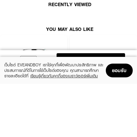
RECENTLY VIEWED
YOU MAY ALSO LIKE
ADD TO BAG
เว็บไซต์ EVEANDBOY เราใช้คุกกี้เพื่อพัฒนาประสิทธิภาพ และ
ยอมรับ
ประสบการณ์ที่ดีในการใช้เว็บไซต์ของคุณ คุณสามารถศึกษา
รายละเอียดได้ที่
เรียนรู้เกี่ยวกับคุกกี้ของเบราว์เซอร์เพิ่มเติม
Home
Home
Promotions
Promotions
Shopping Bag
Shopping Bag
Account
Account
CLINIQUE
SKINTIFIC
Moisture Surge Extended Replenishing
5X Ceramide Barrier Moisture Gel
Hydrator
(50%)
฿339
฿679
(10%)
฿1,791
฿1,990
4 Variations
size 50 ML