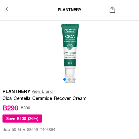
PLANTNERY
PLANTNERY
View Brand
Cica Centella Ceramide Recover Cream
฿290
฿390
Save
฿100 (26%)
Size 50 G • 8859617403894