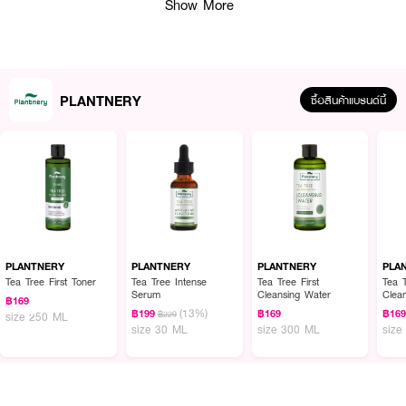
Show More
● สร้างฟิล์มบางปกป้องมลภาวะ ป้องกันการสูญเสียน้ำในชั้นผิว
● ลดการอักเสบของผิว ยับยั้งกระบวนการเกิดอนุมูลอิสระ
● สร้างและฟื้นฟูเกราะป้องกันผิวให้แข็งแรง ไม่ไวต่อสารกระตุ้นและภูมิอากาศ
● ขนาด 50 g
PLANTNERY
ซื้อสินค้าแบรนด์นี้
How To Use :
ลูบไล้เนื้อครีม Plantnery Cica Centella Ceramide Recover Cream เล็กน้อย
บริเวณปลายนิ้วทั้งสองข้างเพื่อเป็นการวอร์มเนื้อครีม จากนั้นจึงแตะเบา ๆ ลงบน
ผิวหน้าและลำคอ เกลี่ยให้ทั่วใบหน้า ใช้ทั้งเช้าและเย็น เพื่อการปกป้องผิวได้ยาวนาน
ตลอดทั้งวัน
PLANTNERY
PLANTNERY
PLANTNERY
PLA
Tea Tree First Toner
Tea Tree Intense
Tea Tree First
Tea T
Serum
Cleansing Water
Clea
฿169
(13%)
฿199
฿169
฿16
฿229
size 250 ML
size 30 ML
size 300 ML
size