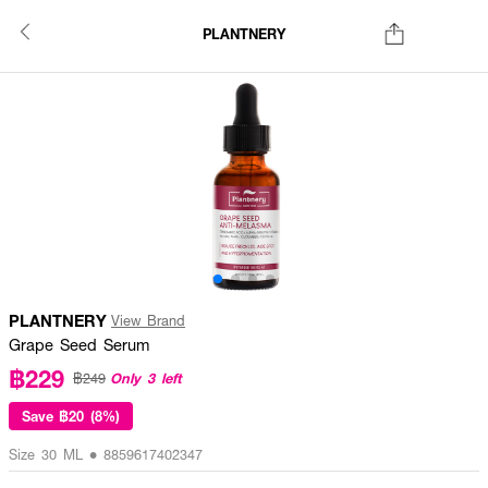
PLANTNERY
PLANTNERY
View Brand
Grape Seed Serum
฿229
Only 3 left
฿249
Save
฿20 (8%)
Size 30 ML • 8859617402347