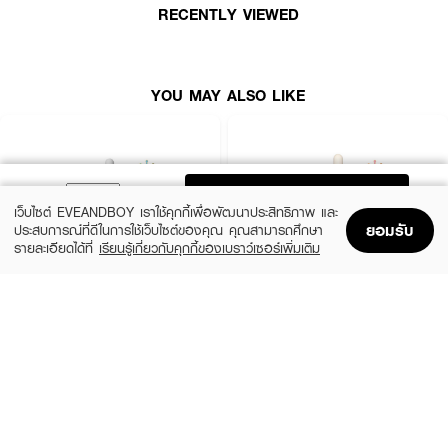
RECENTLY VIEWED
● กระตุ้นการสร้างคอลลาเจนใต้ชั้นผิว
● ช่วยปรับสภาพผิว ให้มีความสมดุล
● ขนาด 30 ml
YOU MAY ALSO LIKE
ADD TO BAG
เว็บไซต์ EVEANDBOY เราใช้คุกกี้เพื่อพัฒนาประสิทธิภาพ และ
ยอมรับ
ประสบการณ์ที่ดีในการใช้เว็บไซต์ของคุณ คุณสามารถศึกษา
รายละเอียดได้ที่
เรียนรู้เกี่ยวกับคุกกี้ของเบราว์เซอร์เพิ่มเติม
Home
Home
Promotions
Promotions
Shopping Bag
Shopping Bag
Account
Account
SKIN1004
ESTEE LAUDER
Madagascar Centella Ampoule
Advanced Night Repair Synchronized
Multi-Recovery Complex
(42%)
฿459
฿790
(10%)
฿4,590
฿5,100
2 Variations
size 50 ML