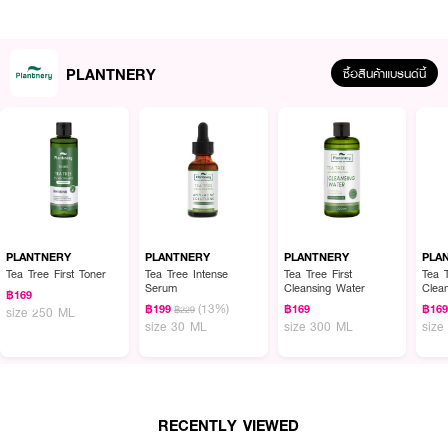
PLANTNERY
ซื้อสินค้าแบรนด์นี้
ผลลัพธ์ที่ได้ :
Plantnery Pomegranate First Toner
โทนเนอร์ปรับสภาพผิว จากสารสกัด
ทับทิม ช่วยลดเลือนจุดด่างดำ รอยดำ รอยแดงจากสิว พร้อมเพิ่มความยืดหยุ่นให้
กับผิว เผยผิวดูกระจ่างใส เปล่งปลั่ง
PLANTNERY
PLANTNERY
PLANTNERY
PLA
Tea Tree First Toner
Tea Tree Intense
Tea Tree First
Tea T
●
ต้านอนุมูลอิสระ
Serum
Cleansing Water
Clea
฿169
(13%)
฿199
฿169
฿16
฿229
size 250 ML
●
ลดรอยดำรอยแดงจากสิว
size 30 ML
size 300 ML
size
●
มีฤทธิ์ต้านการอักเสบ
●
ลดเลือนจุดด่างดำบนใบหน้า
●
สร้างเซลล์ผิวใหม่ให้นุ่มและสดชื่น
RECENTLY VIEWED
●
เพิ่มความยืดหยุ่นให้กับผิว