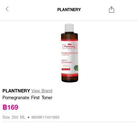
PLANTNERY
PLANTNERY
View Brand
Pomegranate First Toner
฿169
Size 250 ML • 8859617401883