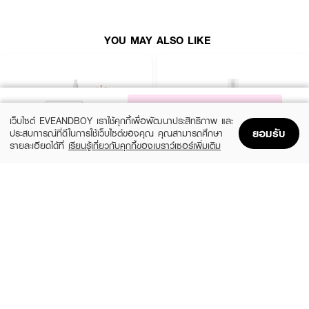
●
ฟื้นบำรุงผิวแห้ง แตก แพ้ง่าย
YOU MAY ALSO LIKE
●
ปราศจากแอลกอฮอล์ น้ำหอม พาราเบน สีสังเคราะห์ ซิลิโคน และ SLS
●
ขนาด 250ml
NOTIFY ME
เว็บไซต์ EVEANDBOY เราใช้คุกกี้เพื่อพัฒนาประสิทธิภาพ และ
ยอมรับ
ประสบการณ์ที่ดีในการใช้เว็บไซต์ของคุณ คุณสามารถศึกษา
รายละเอียดได้ที่
เรียนรู้เกี่ยวกับคุกกี้ของเบราว์เซอร์เพิ่มเติม
Home
Home
Promotions
Promotions
Shopping Bag
Shopping Bag
Account
Account
THE ORDINARY
KIEHL'S
Glycolic Acid 7% Exfoliating Toner
Calendula Herbal Extract Alcohol-Free
Toner
฿770
(10%)
฿1,125
฿1,250
size 240 ML
3 Variations