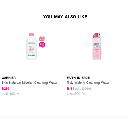
· รูขุมขนแลดูกระชับ ผิวรู้สึกนุ่มและสดชื่น
YOU MAY ALSO LIKE
· สูตรอ่อนโยน ใช้ได้แม้ผิวบอบบาง
· ผ่านการทดสอบโดยแพทย์ผิวหนัง
· FDA Registration No.: 24-1-6600040895
· ปริมาณ: 400 ml. x 2ชิ้น
How to Use:
· เทผลิตภัณฑ์ลงบนสำลีให้ชุ่ม
GARNIER
FAITH IN FACE
· เช็ดเบาๆ บริเวณใบหน้าและลำคอ เพื่อขจัดคราบเครื่องสำอางและสิ่งสกปรก
Skin Naturals Micellar Cleansing Water
Truly Waterly Cleansing Water
(50%)
฿289
฿184
฿369
· ไม่จำเป็นต้องล้างน้ำซ้ำ (เว้นแต่คุณต้องการความรู้สึกสดชื่น)
size 400 ML
size 500 ML
· ใช้เป็นขั้นตอนแรกของการดูแลผิวในตอนเช้าและเย็น