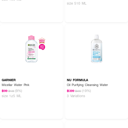
size 510 ML
GARNIER
NU FORMULA
Micellar Water Pink
Oil Purifying Cleansing Water
(9%)
(19%)
฿99
฿399
฿109
฿490
size 125 ML
3 Variations