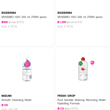
BIODERMA
BIODERMA
SENSIBIO H2O 250 ml (TWIN pack)
SENSIBIO H2O 500 ml (TWIN pack)
(50%)
(24%)
฿890
฿1,590
฿1,780
฿2,100
size 2 PCS
size 2 PCS
MIZUMI
FRESH DROP
Smooth Cleansing Water
Pure Micellar Makeup Removing Water
Hydrating Formula
฿129
(46%)
฿179
฿330
size 100 ML