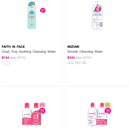
FAITH IN FACE
MIZUMI
Cica5 Truly Soothing Cleansing Water
Smooth Cleansing Water
(50%)
(50%)
฿184
฿245
฿369
฿490
size 500 ML
-