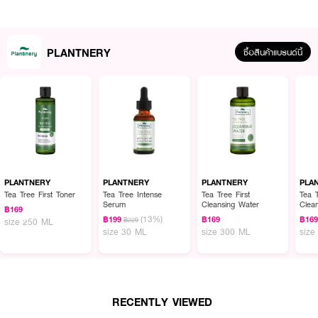
PLANTNERY
ซื้อสินค้าแบรนด์นี้
ผลลัพธ์ที่ได้:
PLANTNERY Tea Tree Acne Micellar Cleansing Water คลีนซิ่งสูตรน้ำ ที่
รวมคุณสมบัติแบบ All-in-One ทำความสะอาดผิวอย่างล้ำลึก พร้อมบำรุงผิวที่มี
แนวโน้มเป็นสิว ด้วยเทคโนโลยี Gentle Micellar ทำหน้าที่เหมือนแม่เหล็ก ดูดจับ
คราบเมคอัพ ครีมกันแดด มลภาวะ PM2.5 และสิ่งสกปรกต่างๆ ออกจากผิวหน้า
PLANTNERY
PLANTNERY
PLANTNERY
PLA
ได้ง่ายดายโดยไม่ต้องถูแรง ลดการเสียดสีผิว ผสาน Organic Tea Tree Oil ปลูก
Tea Tree First Toner
Tea Tree Intense
Tea Tree First
Tea T
แบบธรรมชาติ ช่วยดูแลผิวที่มีปัญหาสิว พร้อม BHA (Salicylic Acid) และ Zinc
Serum
Cleansing Water
Clea
PCA ที่ช่วยดูแลความมันส่วนเกิน ให้ผิวสะอาดสดชื่น พร้อมปลอบประโลมผิวด้วย
฿169
(13%)
฿199
฿169
฿16
฿229
size 250 ML
Witch Hazel และ ไฮยาลูรอนโมเลกุลเล็ก ช่วยให้ผิวนุ่ม ชุ่มชื้น รูขุมขนแลดูกระชับ
size 30 ML
size 300 ML
size
สูตรนี้ไม่มีสารระคายเคืองทั่วไป เช่น สารลดแรงตึงผิวที่มีประจุ และผ่านการทดสอบ
โดยแพทย์ผิวหนัง จึงเหมาะสำหรับผู้มีผิวบอบบาง ผิวมัน หรือเป็นสิวง่าย
· แพลนนารี่ ทีทรี แอคเน่ ไมเซลลาร์ คลีนซิ่ง วอเตอร์
· ทำความสะอาดเมคอัพ กันแดด และสิ่งสกปรกอย่างหมดจด
RECENTLY VIEWED
· ช่วยควบคุมความมันและลดโอกาสเกิดสิว