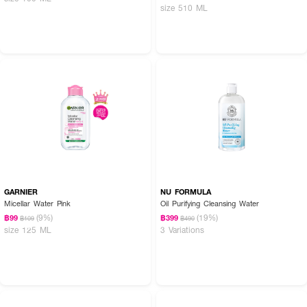
size 510 ML
GARNIER
NU FORMULA
Micellar Water Pink
Oil Purifying Cleansing Water
(9%)
(19%)
฿99
฿399
฿109
฿490
size 125 ML
3 Variations