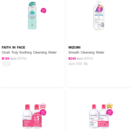
FAITH IN FACE
MIZUMI
Cica5 Truly Soothing Cleansing Water
Smooth Cleansing Water
(50%)
(50%)
฿184
฿245
฿369
฿490
size 500 ML
-