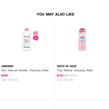
YOU MAY ALSO LIKE
GARNIER
FAITH IN FACE
Skin Naturals Micellar Cleansing Water
Truly Waterly Cleansing Water
(50%)
฿289
฿184
฿369
size 400 ML
size 500 ML