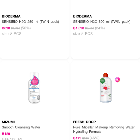
BIODERMA
BIODERMA
SENSIBIO H2O 250 ml (TWIN pack)
SENSIBIO H2O 500 ml (TWIN pack)
(50%)
(24%)
฿890
฿1,590
฿1,780
฿2,100
size 2 PCS
size 2 PCS
MIZUMI
FRESH DROP
Smooth Cleansing Water
Pure Micellar Makeup Removing Water
Hydrating Formula
฿129
(46%)
฿179
฿330
size 100 ML