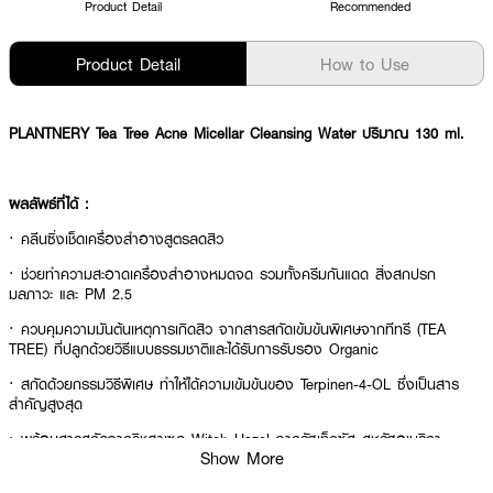
Product Detail
Recommended
Product Detail
How to Use
PLANTNERY Tea Tree Acne Micellar Cleansing Water ปริมาณ 130 ml.
ผลลัพธ์ที่ได้ :
· คลีนซิ่งเช็ดเครื่องสำอางสูตรลดสิว
· ช่วยทำความสะอาดเครื่องสำอางหมดจด รวมทั้งครีมกันแดด สิ่งสกปรก
มลภาวะ และ PM 2.5
· ควบคุมความมันต้นเหตุการเกิดสิว จากสารสกัดเข้มข้นพิเศษจากทีทรี (TEA
TREE) ที่ปลูกด้วยวิธีแบบธรรมชาติและได้รับการรับรอง Organic
· สกัดด้วยกรรมวิธีพิเศษ ทำให้ได้ความเข้มข้นของ Terpinen-4-OL ซึ่งเป็นสาร
สำคัญสูงสุด
· พร้อมสารสกัดจากวิชฮาเซล Witch Hazel จากรัฐเท็กซัส สหรัฐอเมริกา
Show More
· ช่วยกระชับรูขุมขนให้ดูเล็กลง ผิวหน้าเรียบเนียน