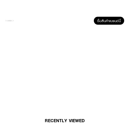
· ปริมาณ 130 ml.
ซื้อสินค้าแบรนด์นี้
How To Use :
เทผลิตภัณฑ์ลงบนสำลีแล้วเช็ดทำความสะอาดเครื่องสำอางบริเวณผิวหน้าและลำ
คอ
RECENTLY VIEWED