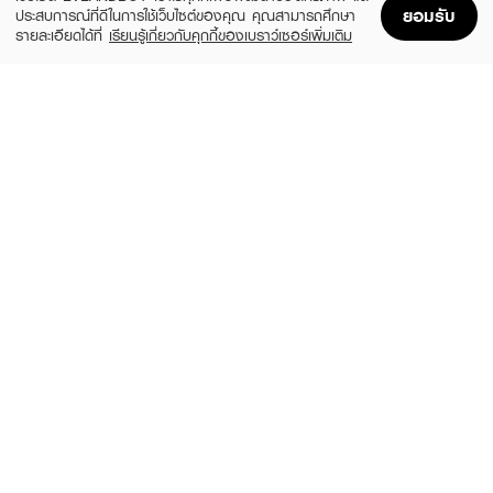
ยอมรับ
ประสบการณ์ที่ดีในการใช้เว็บไซต์ของคุณ คุณสามารถศึกษา
รายละเอียดได้ที่
เรียนรู้เกี่ยวกับคุกกี้ของเบราว์เซอร์เพิ่มเติม
Home
Home
Promotions
Promotions
Shopping Bag
Shopping Bag
Account
Account
HADALABO
NIVEA
Premium Micellar Cleansing Water -
Whitening Oil Control Make Up Clear
Whitening
Micellar Water
฿295
฿259
size 310 ML
4 Variations
GARNIER
BIODERMA
Skin Naturals Micellar Oil-Infused
SEBIUM H2O 250 ml (TWIN pack)
Cleansing Water
(50%)
฿890
฿1,780