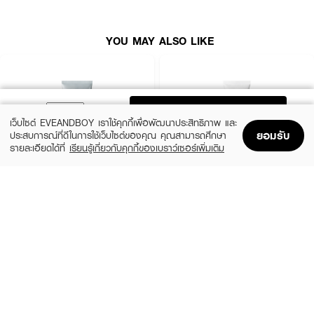
●
เนื้อโฟมจะช่วยดูดสิ่งสกปรกที่ตกค้างในรูขุมขน
●
กระชับรูขุมขนให้ดูเล็กลง ผิวหน้าเรียบเนียน
YOU MAY ALSO LIKE
● ขนาด 100 g
ADD TO BAG
เว็บไซต์ EVEANDBOY เราใช้คุกกี้เพื่อพัฒนาประสิทธิภาพ และ
ยอมรับ
ประสบการณ์ที่ดีในการใช้เว็บไซต์ของคุณ คุณสามารถศึกษา
รายละเอียดได้ที่
เรียนรู้เกี่ยวกับคุกกี้ของเบราว์เซอร์เพิ่มเติม
Home
Home
Promotions
Promotions
Shopping Bag
Shopping Bag
Account
Account
MEDIHEAL
CLEARNOSE
Derma Cream Pack Cleanser Rose
Acne Care Solution Cleanser
PDRN [Pore Firming]
(46%)
฿139
฿259
(45%)
฿549
฿999
size 150 G
size 243 G