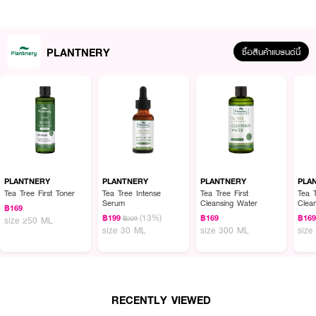
PLANTNERY
ซื้อสินค้าแบรนด์นี้
ผลลัพธ์ที่ได้ :
บอกลาทุกปัญหาสิวกับวิปโฟม สูตรลดสิว
PLANTNERY Tea Tree Acne Whip
Foam
สำหรับผิวมันมากและผิวผสม ที่ช่วยควบคุมความมันต้นเหตุการเกิดสิวด้วย
สารสกัดเข้มข้นพิเศษจากทีทรี พร้อมสารสกัดจากวิชฮาเซล ช่วยกระชับรูขุมขนให้ดู
PLANTNERY
PLANTNERY
PLANTNERY
PLA
เล็กลง เพื่อผิวแลดูเรียบเนียน
Tea Tree First Toner
Tea Tree Intense
Tea Tree First
Tea T
Serum
Cleansing Water
Clea
฿169
●
วิปโฟม สูตรลดสิว สำหรับผิวมันมากและผิวผสม
(13%)
฿199
฿169
฿16
฿229
size 250 ML
size 30 ML
size 300 ML
size
● ช่วย
ลดสิวอักเสบ สิวอุดตัน
●
ควบคุมความมันส่วนเกินบนใบหน้าได้อย่างดีเยี่ยม
●
ลดแบคทีเรีย P.Acnes ที่เป็นต้นเหตุของการเกิดสิว
RECENTLY VIEWED
●
ลดการเสียดสีของใบหน้า เพื่อป้องกันการเกิดริ้วรอยก่อนวัย