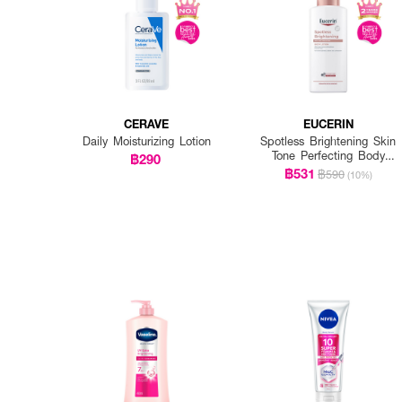
CERAVE
EUCERIN
Daily Moisturizing Lotion
Spotless Brightening Skin
Tone Perfecting Body
฿290
Lotion
฿531
฿590
(10%)