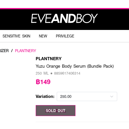
SENSITIVE SKIN
NEW
PRIVILEGE
IZER
/
PLANTNERY
PLANTNERY
Yuzu Orange Body Serum (Bundle Pack)
250 ML • 8859617406314
฿149
Variation:
250.00
250.00 ML
SOLD OUT