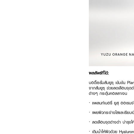
ผลลัพธ์ที่ได้:
บอดี้เซรั่มส้มยูซุ เข้มข้น
จากส้มยูซุ ช่วยลดเลือนจุดด
ต่างๆ กระตุ้นคอลลาเจน ​
· แพลนท์เนอรี่ ยูสุ ออเรนจ์ 
· เผยผิวกระจ่างใสและเรียบเนีย
· ลดเลือนจุดด่างดำ บำรุงให้ผ
· เติมน้ำให้ผิวด้วย Hyaluron