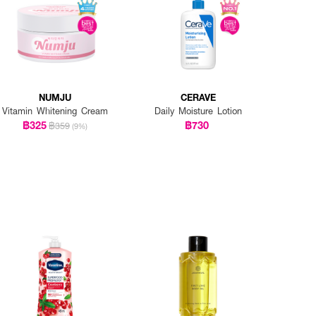
NUMJU
CERAVE
Vitamin Whitening Cream
Daily Moisture Lotion
฿325
฿730
฿359
(9%)