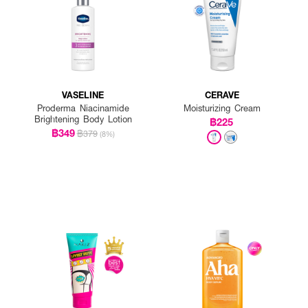
VASELINE
CERAVE
Proderma Niacinamide
Moisturizing Cream
Brightening Body Lotion
฿225
฿349
฿379
(8%)