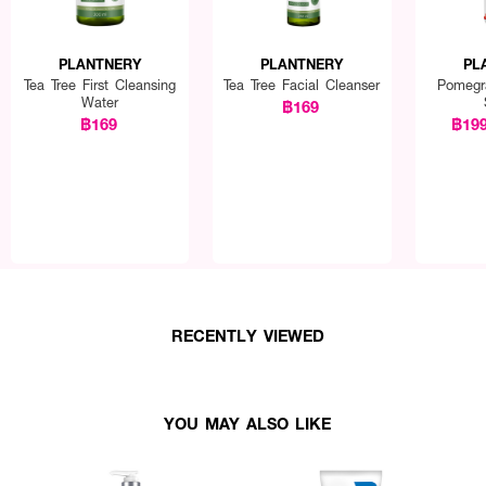
PLANTNERY
PLANTNERY
PL
Tea Tree First Cleansing
Tea Tree Facial Cleanser
Pomegr
Water
฿169
฿169
฿19
RECENTLY VIEWED
YOU MAY ALSO LIKE
้า-เย็น เป็นประจำ​