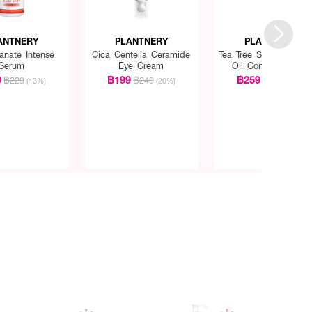
ANTNERY
PLANTNERY
PLANTNERY
anate Intense
Cica Centella Ceramide
Tea Tree Sunscreen A
Serum
Eye Cream
Oil Control SPF 50
PA+++
9
฿199
฿259
฿229
฿249
฿289
(13%)
(20%)
(10%)