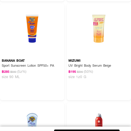
BANANA BOAT
MIZUMI
Sport Sunscreen Lotion SPF50+ PA
UV Bright Body Serum Beige
(52%)
(50%)
฿285
฿195
฿590
฿390
size 90 ML
size 120 G