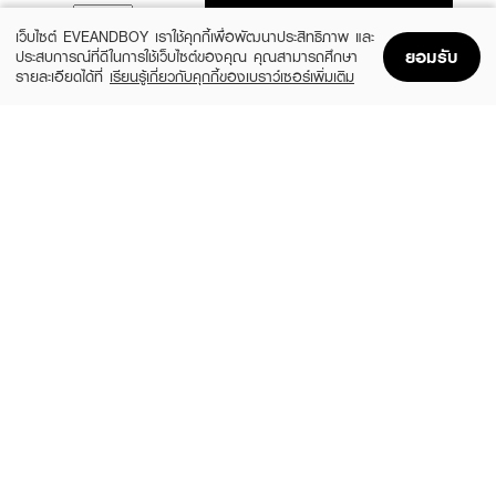
ADD TO BAG
เว็บไซต์ EVEANDBOY เราใช้คุกกี้เพื่อพัฒนาประสิทธิภาพ และ
ยอมรับ
ประสบการณ์ที่ดีในการใช้เว็บไซต์ของคุณ คุณสามารถศึกษา
รายละเอียดได้ที่
เรียนรู้เกี่ยวกับคุกกี้ของเบราว์เซอร์เพิ่มเติม
Home
Home
Promotions
Promotions
Shopping Bag
Shopping Bag
Account
Account
BANANA BOAT
SUNPLAY
Light As Air Sunscreen Lotion UVA/UVB
Ultra Shield UV Body Mist SPF50+
Broad Spectrum SPF50+
PA++++
(52%)
(50%)
฿300
฿299
฿620
฿599
size 177 ML
-
VASELINE
CITRA