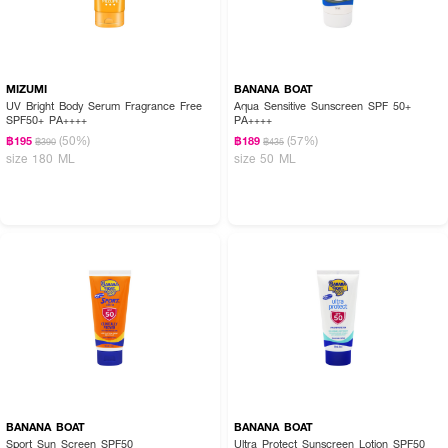
MIZUMI
BANANA BOAT
UV Bright Body Serum Fragrance Free
Aqua Sensitive Sunscreen SPF 50+
SPF50+ PA++++
PA++++
(50%)
(57%)
฿195
฿189
฿390
฿435
size 180 ML
size 50 ML
BANANA BOAT
BANANA BOAT
Sport Sun Screen SPF50
Ultra Protect Sunscreen Lotion SPF50