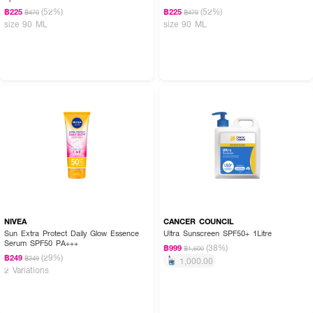
(52%)
(52%)
฿225
฿225
฿470
฿470
size 90 ML
size 90 ML
NIVEA
CANCER COUNCIL
Sun Extra Protect Daily Glow Essence
Ultra Sunscreen SPF50+ 1Litre
Serum SPF50 PA+++
(38%)
฿999
฿1,600
(29%)
฿249
฿349
1,000.00
2 Variations