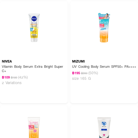
NIVEA
MIZUMI
Vitamin Body Serum Extra Bright Super
UV Cooling Body Serum SPF50+ PA++++
C+
(50%)
฿195
฿390
(42%)
฿109
฿189
size 165 G
2 Variations