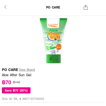
PO CARE
PO CARE
View Brand
Aloe After Sun Gel
฿70
฿140
Save
฿70 (50%)
Size 95 ML • 8857122750052