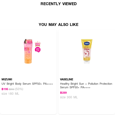
RECENTLY VIEWED
YOU MAY ALSO LIKE
MIZUMI
VASELINE
UV Bright Body Serum SPF50+ PA++++
Healthy Bright Sun + Pollution Protection
Serum SPF50+ PA++++
(50%)
฿195
฿390
฿289
size 180 ML
size 300 ML