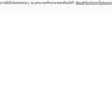
ในการใช้เว็บไซต์ของคุณ คุณสามารถศึกษารายละเอียดได้ที่
เรียนรู้เกี่ยวกับคุกกี้ของเบรา
TOMER CARE
EVEANDBOY MEMBER
 Shopping
Member registration
 store
t us