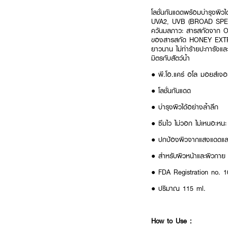
โลชั่นกันแดดพร้อมบำรุงผิว
UVA2, UVB (BROAD SPECTRU
ควันมลภาวะ สารสกัดจาก Ou
ของสารสกัด HONEY EXTRACT
ยาวนาน ไม่ทำร้ายปะการังแล
มิตรกับสัตว์น้ำ
● พี.โอ.แคร์ อโล มอยส์เจอ
● โลชั่นกันแดด
● บำรุงผิวได้อย่างล้ำลึก
● ซึมไว ไม่วอก ไม่เหนอะหนะ
● ปกป้องผิวจากแสงแดดแล
● สำหรับผิวหน้าและผิวกาย
● FDA Registration no. 
● ปริมาณ 115 ml.
How to Use :