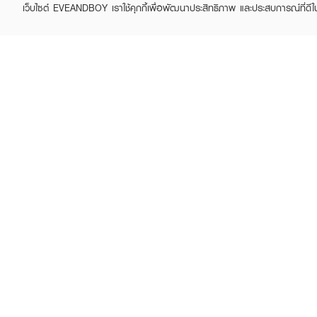
เว็บไซต์ EVEANDBOY เราใช้คุกกี้เพื่อพัฒนาประสิทธิภาพ และประสบการณ์ที่ดี
ABOUT EVEANDBOY
CUS
Brand story
Online
Privacy Policy
Find a
Terms and Conditions
Contac
Sell on EVEANDBOY
Whistleblowing