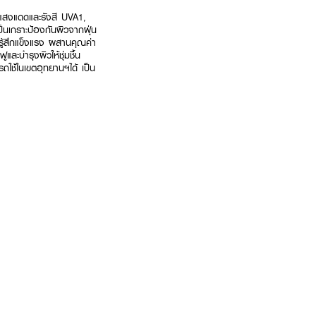
กแสงแดดและรังสี UVA1,
นเกราะป้องกันผิวจากฝุ่น
ู้สึกแข็งแรง ผสานคุณค่า
บำรุงผิวให้ชุ่มชื้น
ใช้ในเขตอุทยานฯได้ เป็น