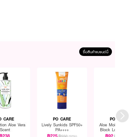
ซื้อสินค้าแบรนด์นี้
O CARE
PO CARE
PO CARE
tion Aloe Vera
Lively Sunkids SPF50+
Aloe Moisturizing Su
Scent
PA++++
Block Lotion SPF50
PA++++
฿238
฿275
฿92
฿550
฿185
(50%)
(50%)