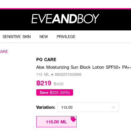
SENSITIVE SKIN
NEW
PRIVILEGE
CARE
PO CARE
Aloe Moisturizing Sun Block Lotion SPF50+ PA+
115 ML • 8859257400895
฿219
฿439
Save
฿220 (50%)
Variation:
115.00
115.00 ML