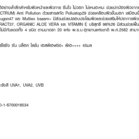
ได้อย่างล้ำลึกสำหรับผิวหน้าและผิวกาย ซึมไว ไม่วอก ไม่เหนอะหนะ ช่วยปกป้องผิวจา
M) Anti Pollution ด้วยสารสกัด Pollustop29 ช่วยเคลือบผิวชั้นนอก เสมือนเป็
gon47 และ Multiex bsasm+ มีส่วนช่วยปลอบประโลมผิวและช่วยเสริมให้ปราการผิวร
37, ORGANIC ALOE VERA และ VITAMIN E บริสุทธิ์ 98%26 มีส่วนช่วยฟื้นฟูและ
ะไม่มีกันแดดทั้ง 4 ชนิด ตามมาตรา 20 แห่ง พ.ร.บ.อุทยานแห่งชาติ พ.ศ.2562 สามารถ
ร์ไรซิ่ง ซัน บล็อค โลชั่น เอสพีเอฟ50+ พีเอ++++ 45มล
ะรังสี UVA1, UVA2, UVB
10-1-6700018534