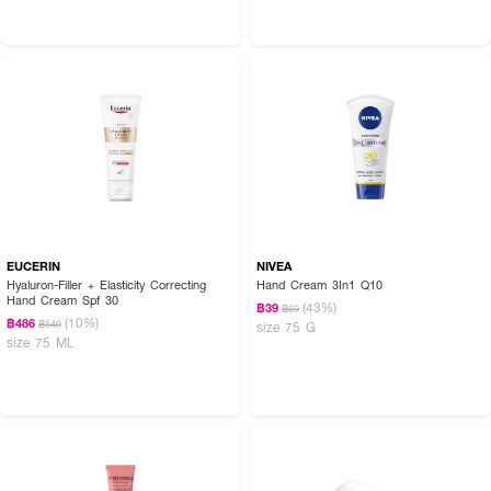
EUCERIN
NIVEA
Hyaluron-Filler + Elasticity Correcting
Hand Cream 3In1 Q10
Hand Cream Spf 30
(43%)
฿39
฿69
(10%)
฿486
฿540
size 75 G
size 75 ML