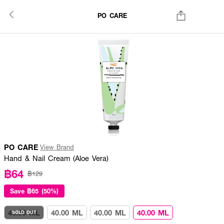
PO CARE
PO CARE
View Brand
Hand & Nail Cream (Aloe Vera)
฿64
฿129
Save
฿65 (50%)
40.00 ML
40.00 ML
40.00 ML
40.00 ML
SOLD OUT