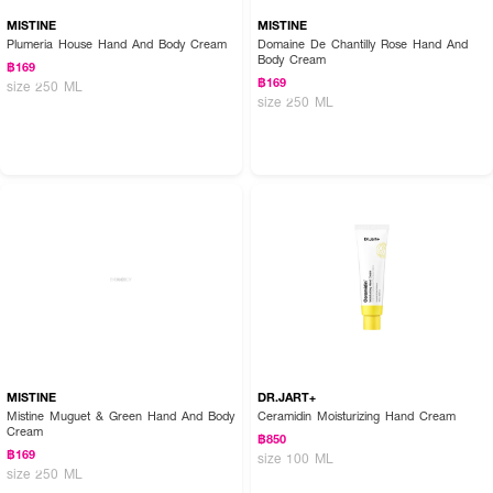
MISTINE
MISTINE
Plumeria House Hand And Body Cream
Domaine De Chantilly Rose Hand And
Body Cream
฿169
฿169
size 250 ML
size 250 ML
MISTINE
DR.JART+
Mistine Muguet & Green Hand And Body
Ceramidin Moisturizing Hand Cream
Cream
฿850
฿169
size 100 ML
size 250 ML