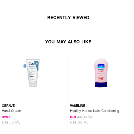
RECENTLY VIEWED
YOU MAY ALSO LIKE
CERAVE
VASELINE
Hand Cream
Healthy Hands Nails Conditioning
(14%)
฿280
฿59
฿69
size 50 ML
size 85 ML