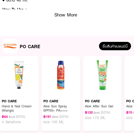
• ขนาด 40 ml.
How To Use :
Show More
บีบเนื้อครีม
PO CARE Hand & Nail Cream
ลงบนฝ่ามือ ลูบไล้เนื้อครีมให้ทั่ว
บริเวณมือและเล็บเป็นประจำ ใช้ได้บ่อยครั้งตามต้องการ
PO CARE
ซื้อสินค้าแบรนด์นี้
PO CARE
PO CARE
PO CARE
PO 
Hand & Nail Cream
Aloe Sun Spray
Aloe After Sun Gel
Aloe
(Mango)
SPF50+ PA++++
(50%)
฿120
฿70
฿240
(50%)
(50%)
฿64
฿197
฿129
฿395
size 170 ML
size
4 Variations
size 100 ML