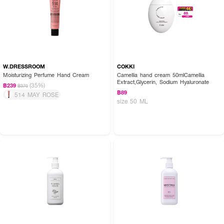
W.DRESSROOM
COKKI
Moisturizing Perfume Hand Cream
Camellia hand cream 50mlCamellia
Extract,Glycerin, Sodium Hyaluronate
(35%)
฿239
฿370
฿89
514 MAY ROSE
size 50 ML