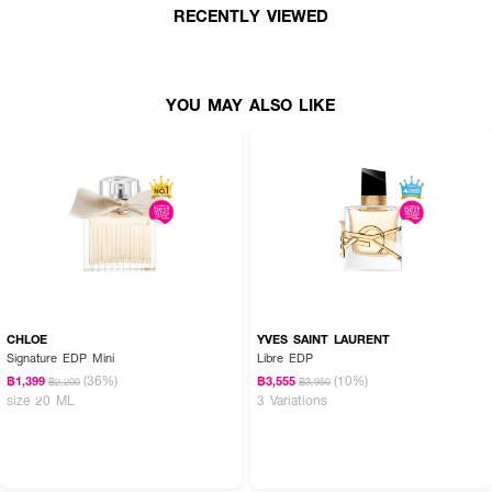
RECENTLY VIEWED
YOU MAY ALSO LIKE
CHLOE
YVES SAINT LAURENT
Signature EDP Mini
Libre EDP
(36%)
(10%)
฿1,399
฿3,555
฿2,200
฿3,950
size 20 ML
3 Variations