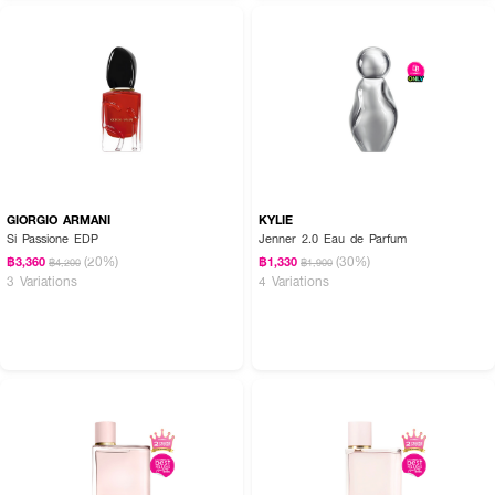
GIORGIO ARMANI
KYLIE
Si Passione EDP
Jenner 2.0 Eau de Parfum
(20%)
(30%)
฿3,360
฿1,330
฿4,200
฿1,900
3 Variations
4 Variations