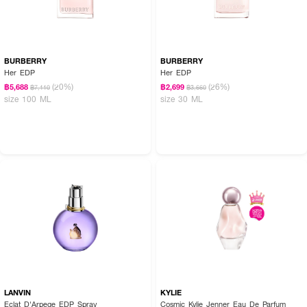
BURBERRY
BURBERRY
Her EDP
Her EDP
(20%)
(26%)
฿5,688
฿2,699
฿7,110
฿3,660
size 100 ML
size 30 ML
LANVIN
KYLIE
Eclat D'Arpege EDP Spray
Cosmic Kylie Jenner Eau De Parfum