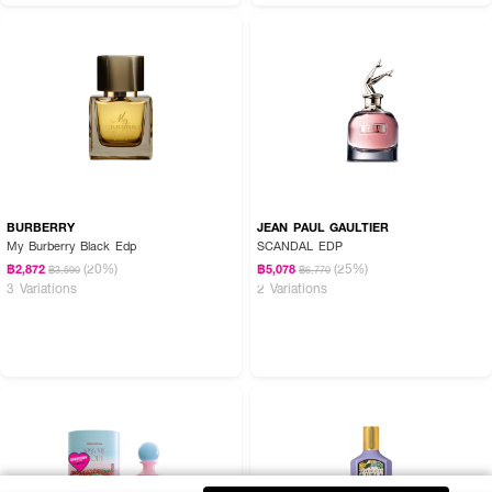
BURBERRY
JEAN PAUL GAULTIER
My Burberry Black Edp
SCANDAL EDP
(20%)
(25%)
฿2,872
฿5,078
฿3,590
฿6,770
3 Variations
2 Variations