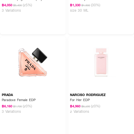
(25%)
(30%)
฿4,050
฿1,330
฿5,400
฿1,900
3 Variations
size 30 ML
PRADA
NARCISO RODRIGUEZ
Paradoxe Female EDP
For Her EDP
(20%)
(20%)
฿6,160
฿4,960
฿7,700
฿6,200
3 Variations
2 Variations