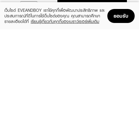
ADD TO BAG
เว็บไซต์ EVEANDBOY เราใช้คุกกี้เพื่อพัฒนาประสิทธิภาพ และ
ยอมรับ
ประสบการณ์ที่ดีในการใช้เว็บไซต์ของคุณ คุณสามารถศึกษา
รายละเอียดได้ที่
เรียนรู้เกี่ยวกับคุกกี้ของเบราว์เซอร์เพิ่มเติม
Home
Home
Promotions
Promotions
Shopping Bag
Shopping Bag
Account
Account
JANUA
GUCCI
Kiss Me More EDP
Flora Gorgeous Magnolia EDP
(15%)
฿279
฿6,324
฿7,440
size 30 ML
3 Variations
GUCCI
BURBERRY