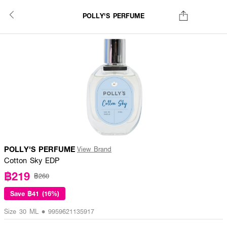
POLLY'S PERFUME
POLLY'S PERFUME
View Brand
Cotton Sky EDP
฿219
฿260
Save
฿41 (16%)
Size 30 ML • 9959621135917