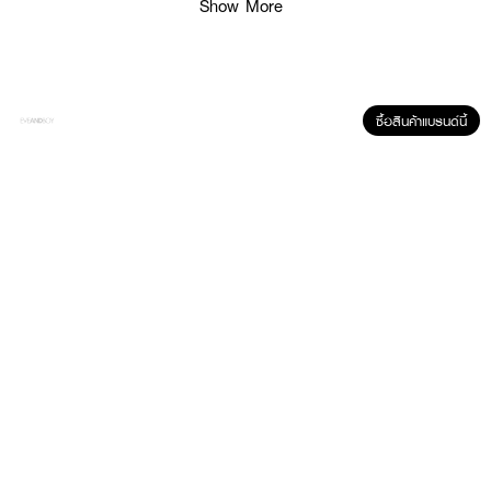
Show More
· ทำให้รู้สึกผ่อนคลาย
How To Use :
ฉีดพรมตามร่างกาย หรือบนเครื่องแต่งกาย
ซื้อสินค้าแบรนด์นี้