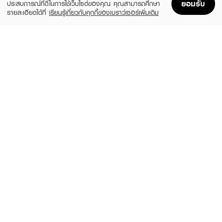
ยอมรับ
ประสบการณ์ที่ดีในการใช้เว็บไซต์ของคุณ คุณสามารถศึกษา
รายละเอียดได้ที่
เรียนรู้เกี่ยวกับคุกกี้ของเบราว์เซอร์เพิ่มเติม
Home
Home
Promotions
Promotions
Shopping Bag
Shopping Bag
Account
Account
CHLOE
Signature EDP Mini
(36%)
฿1,399
฿2,200
size 20 ML