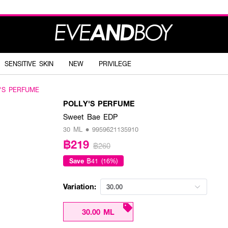
SENSITIVE SKIN
NEW
PRIVILEGE
'S PERFUME
POLLY'S PERFUME
Sweet Bae EDP
30 ML • 9959621135910
฿219
฿260
Save
฿41 (16%)
Variation:
30.00
30.00 ML