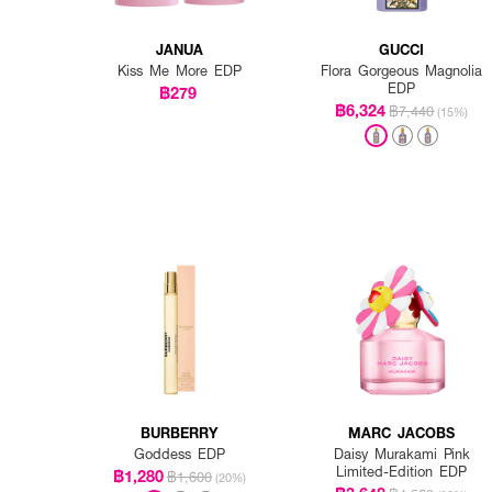
JANUA
GUCCI
Kiss Me More EDP
Flora Gorgeous Magnolia
EDP
฿279
฿6,324
฿7,440
(15%)
BURBERRY
MARC JACOBS
Goddess EDP
Daisy Murakami Pink
Limited-Edition EDP
฿1,280
฿1,600
(20%)