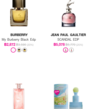
BURBERRY
JEAN PAUL GAULTIER
My Burberry Black Edp
SCANDAL EDP
฿2,872
฿5,078
฿3,590
฿6,770
(20%)
(25%)