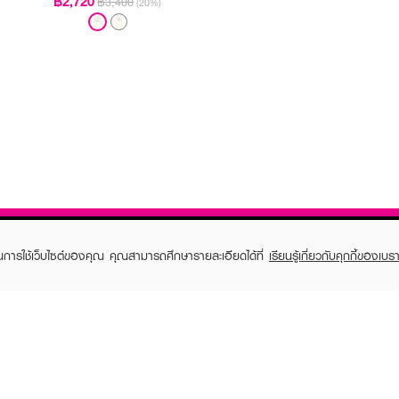
฿2,720
฿3,400
(20%)
ในการใช้เว็บไซต์ของคุณ คุณสามารถศึกษารายละเอียดได้ที่
เรียนรู้เกี่ยวกับคุกกี้ของเบรา
TOMER CARE
EVEANDBOY MEMBER
 Shopping
Member registration
 store