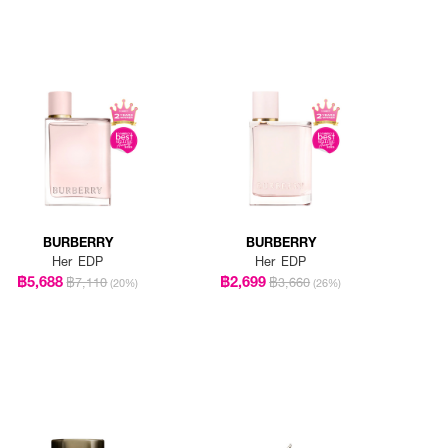
BURBERRY
BURBERRY
Her EDP
Her EDP
฿5,688
฿2,699
฿7,110
฿3,660
(20%)
(26%)