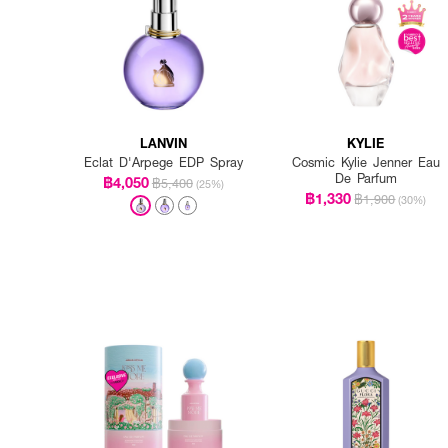
LANVIN
KYLIE
Eclat D'Arpege EDP Spray
Cosmic Kylie Jenner Eau
De Parfum
฿4,050
฿5,400
(25%)
฿1,330
฿1,900
(30%)