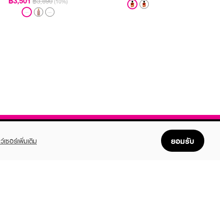
฿3,501
฿3,890
(10%)
ยอมรับ
ว์เซอร์เพิ่มเติม
FOLLOW US