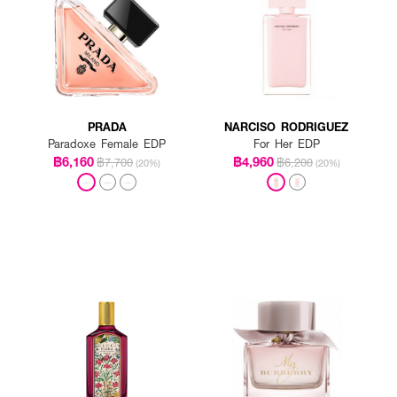
PRADA
NARCISO RODRIGUEZ
Paradoxe Female EDP
For Her EDP
฿6,160
฿4,960
฿7,700
฿6,200
(20%)
(20%)