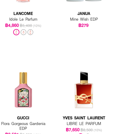
LANCOME
JANUA
Idole Le Parfum
Mine Wish EDP
฿4,860
฿279
฿5,400
(10%)
GUCCI
YVES SAINT LAURENT
Flora Gorgeous Gardenia
LIBRE LE PARFUM
EDP
฿7,650
฿8,500
(10%)