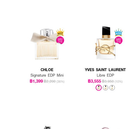
CHLOE
YVES SAINT LAURENT
Signature EDP Mini
Libre EDP
฿1,399
฿3,555
฿2,200
฿3,950
(36%)
(10%)