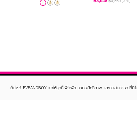
฿3,648
฿4,560
(20%)
เว็บไซต์ EVEANDBOY เราใช้คุกกี้เพื่อพัฒนาประสิทธิภาพ และประสบการณ์ที่ดี
ABOUT EVEANDBOY
CUS
Brand story
Online
Privacy Policy
Find a