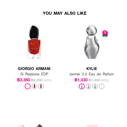
YOU MAY ALSO LIKE
GIORGIO ARMANI
KYLIE
Si Passione EDP
Jenner 2.0 Eau de Parfum
฿3,360
฿1,330
฿4,200
฿1,900
(20%)
(30%)