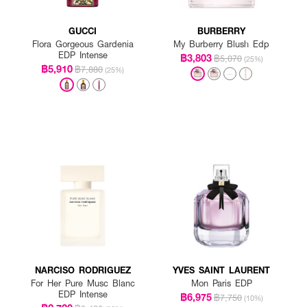
GUCCI
BURBERRY
Flora Gorgeous Gardenia
My Burberry Blush Edp
EDP Intense
฿3,803
฿5,070
(25%)
฿5,910
฿7,880
(25%)
NARCISO RODRIGUEZ
YVES SAINT LAURENT
For Her Pure Musc Blanc
Mon Paris EDP
EDP Intense
฿6,975
฿7,750
(10%)