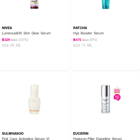
NIVEA
RATCHA
Luminous630 Skin Glow Serum
Hya Booster Serum
(30%)
(9%)
฿329
฿475
฿469
฿520
size 30 ML
size 15 ML
SULWHASOO
EUCERIN
First Care Activating Serum VI
Hyaluron-Filler Epicelline Serum