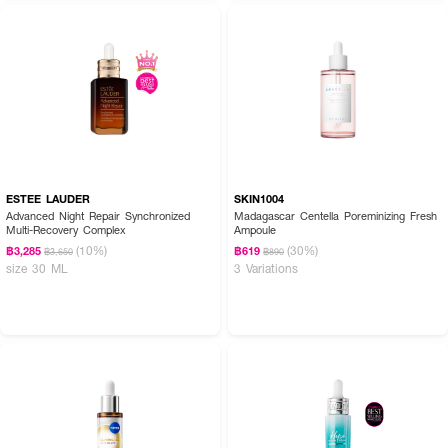
ให้ความซึมซาบลึก เติมความชุ่มชื้นใต้ชั้นผิวให้อิ่มฟู ลดเลือนริ้วรอยอย่างมี
ประสิทธิภาพ เพิ่มระบบภูมิคุ้มกันให้ผิวสุขภาพดี ผลัดเซลล์ผิวให้กระจ่างใส
เปล่งปลั่ง เสริมสร้างคอลลาเจนให้ผิวแข็งแรง แน่นฟู
● PONDS-Age Miracle Expert Serum
●
ให้ความซึมซาบลึก
●
เติมความชุ่มชื้นใต้ชั้นผิวให้อิ่มฟู
●
ลดเลือนริ้วรอยอย่างมีประสิทธิภาพ
●
เพิ่มระบบภูมิคุ้มกันให้ผิวสุขภาพดี
ESTEE LAUDER
SKIN1004
Advanced Night Repair Synchronized
Madagascar Centella Poreminizing Fresh
●
ผลัดเซลล์ผิวให้กระจ่างใส เปล่งปลั่ง
Multi-Recovery Complex
Ampoule
(10%)
(30%)
฿3,285
฿619
฿3,650
฿890
●
เสริมสร้างคอลลาเจนให้ผิวแข็งแรง แน่นฟู
size 30 ML
3 Variations
● ขนาด 30 ml.
How to Use :
ทาบนใบหน้าที่สะอาดเป็นประจำทุกเช้าและกลางคืน แล้วตามด้วยครีมบำรุง พอนด์ส
เอจมิราเคิล เดย์ครีม และ/หรือ ไนท์ครีม