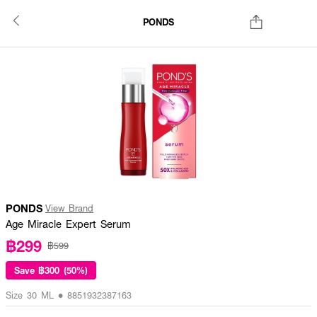
PONDS
PONDS
View Brand
Age Miracle Expert Serum
฿299
฿599
Save
฿300 (50%)
Size 30 ML • 8851932387163