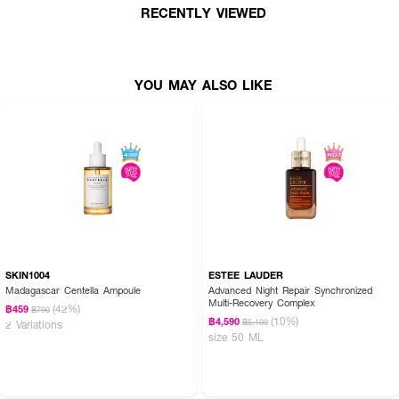
RECENTLY VIEWED
YOU MAY ALSO LIKE
SKIN1004
ESTEE LAUDER
Madagascar Centella Ampoule
Advanced Night Repair Synchronized
Multi-Recovery Complex
(42%)
฿459
฿790
(10%)
฿4,590
฿5,100
2 Variations
size 50 ML
ผลลัพธ์ที่ได้ :