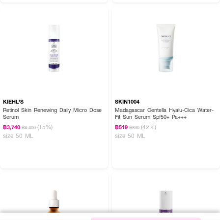
KIEHL'S
SKIN1004
Retinol Skin Renewing Daily Micro Dose
Madagascar Centella Hyalu-Cica Water-
Serum
Fit Sun Serum Spf50+ Pa+++
(15%)
(42%)
฿3,740
฿519
฿4,400
฿890
size 50 ML
size 50 ML