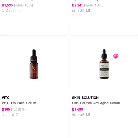
(10%)
(10%)
฿1,530
฿2,241
฿1,700
฿2,490
3 Variations
size 30 ML
VITC
SKIN SOLUTION
Vit C Bio Face Serum
Skin Solution Anti-Aging Serum
(8%)
฿385
฿1,690
฿420
size 10 G
size 45 ML