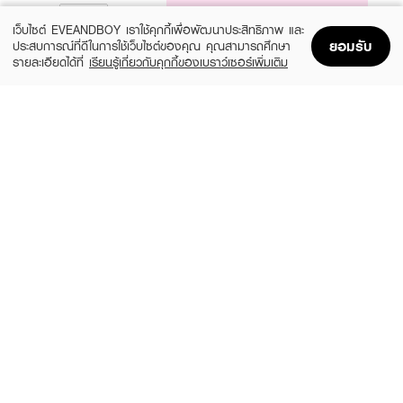
NOTIFY ME
เว็บไซต์ EVEANDBOY เราใช้คุกกี้เพื่อพัฒนาประสิทธิภาพ และ
ยอมรับ
ประสบการณ์ที่ดีในการใช้เว็บไซต์ของคุณ คุณสามารถศึกษา
รายละเอียดได้ที่
เรียนรู้เกี่ยวกับคุกกี้ของเบราว์เซอร์เพิ่มเติม
Home
Home
Promotions
Promotions
Shopping Bag
Shopping Bag
Account
Account
DR.PONG
GRAVICH
28D Whitening Drone Serum
Retinol Complex Concentrate Serum
(25%)
(37%)
฿299
฿369
฿399
฿590
size 30 ML
-
ESTEE LAUDER
EUCERIN