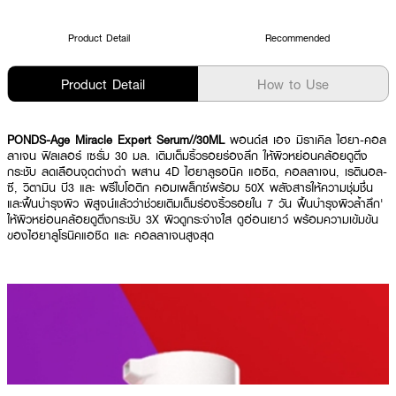
Product Detail
Recommended
Product Detail
How to Use
PONDS-Age Miracle Expert Serum//30ML
พอนด์ส เอจ มิราเคิล ไฮยา-คอล
ลาเจน ฟิลเลอร์ เซรั่ม 30 มล. เติมเต็มริ้วรอยร่องลึก ให้ผิวหย่อนคล้อยดูตึง
กระชับ ลดเลือนจุดด่างดำ ผสาน 4D ไฮยาลูรอนิค แอซิด, คอลลาเจน, เรตินอล-
ซี, วิตามิน บี3 และ พรีไบโอติก คอมเพล็กซ์พร้อม 50X พลังสารให้ความชุ่มชื่น
และฟื้นบำรุงผิว พิสูจน์แล้วว่าช่วยเติมเต็มร่องริ้วรอยใน 7 วัน ฟื้นบำรุงผิวล้ำลึก'
ให้ผิวหย่อนคล้อยดูตึงกระชับ 3X ผิวดูกระจ่างใส ดูอ่อนเยาว์ พร้อมความเข้มข้น
ของไฮยาลูโรนิคแอซิด และ คอลลาเจนสูงสุด