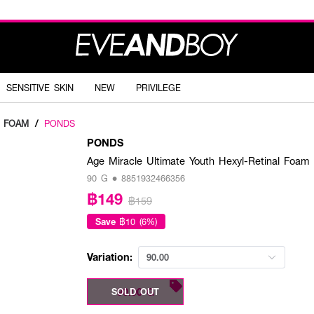
SENSITIVE SKIN
NEW
PRIVILEGE
G FOAM
/
PONDS
PONDS
Age Miracle Ultimate Youth Hexyl-Retinal Foam
90 G • 8851932466356
฿149
฿159
Save
฿10 (6%)
Variation:
90.00
90.00 G
SOLD OUT