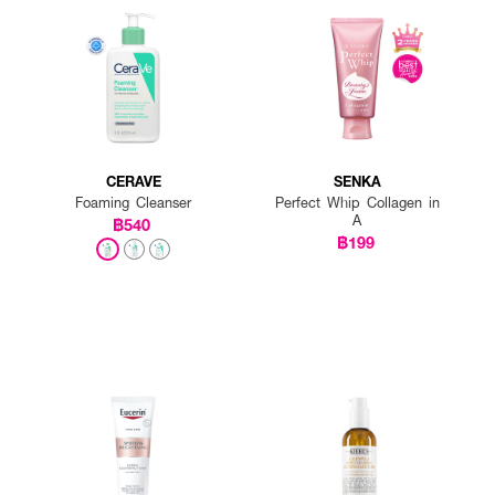
CERAVE
SENKA
Foaming Cleanser
Perfect Whip Collagen in
A
฿540
฿199