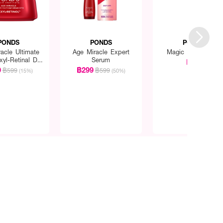
PONDS
PONDS
PONDS
acle Ultimate
Age Miracle Expert
Magic BB Powder
xyl-Retinal Day
Serum
฿55
eam SPF8
9
฿299
฿599
฿599
(15%)
(50%)