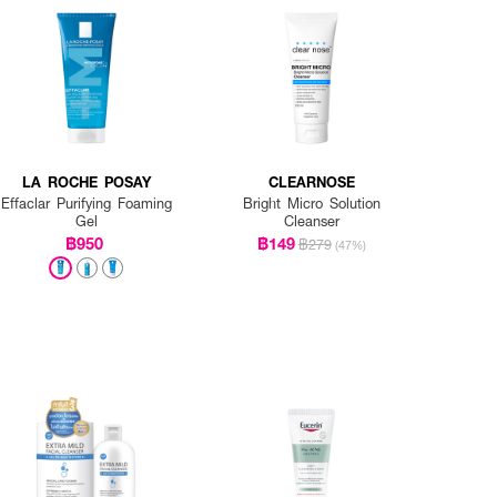
LA ROCHE POSAY
CLEARNOSE
Effaclar Purifying Foaming
Bright Micro Solution
Gel
Cleanser
฿950
฿149
฿279
(47%)