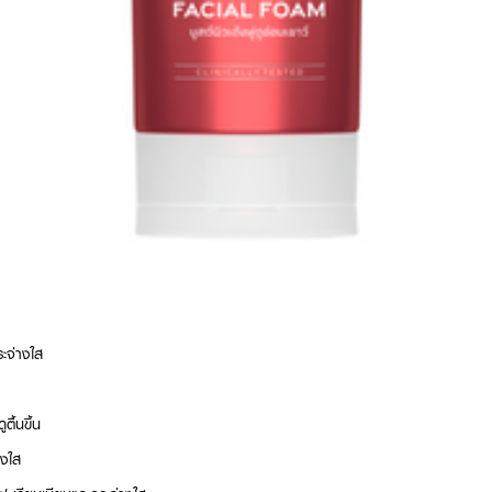
ระจ่างใส
ตื้นขึ้น
างใส