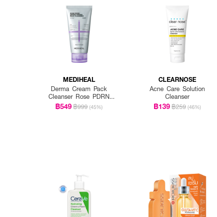
MEDIHEAL
CLEARNOSE
Derma Cream Pack
Acne Care Solution
Cleanser Rose PDRN
Cleanser
[Pore Firming]
฿549
฿139
฿999
฿259
(45%)
(46%)