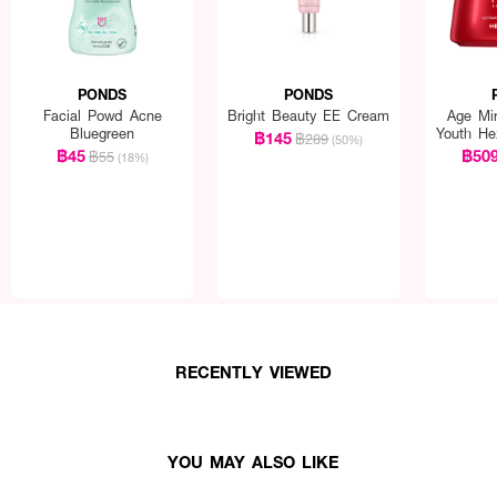
PONDS
PONDS
Facial Powd Acne
Bright Beauty EE Cream
Age Mir
Bluegreen
Youth He
฿145
฿289
(50%)
Cr
฿45
฿50
฿55
(18%)
RECENTLY VIEWED
YOU MAY ALSO LIKE