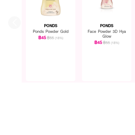
PONDS
PONDS
Ponds Powder Gold
Face Powder 3D Hya
Glow
฿45
฿55
(18%)
฿45
฿55
(18%)