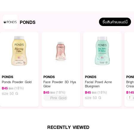
PONDS
ซื้อสินค้าแบรนด์นี้
PONDS
PONDS
PONDS
PON
ผลลัพธ์ที่ได้ :
Ponds Powder Gold
Face Powder 3D Hya
Facial Powd Acne
Brig
Glow
Bluegreen
Cre
PONDS UV Miracle Protect & Repair Bright SPF 50+ PA++++ Sunscreen
(18%)
฿45
฿55
กันแดดพอนด์ส ผิวไบรท์ SPF 50+ PA++++ ทั้งปกป้องและบำรุง กันแดดผิว
(18%)
(18%)
฿45
฿45
฿14
฿55
฿55
size 50 G
กระจ่างใส มีไนอาซอร์ซินอล พลังอัพผิวใส 50X จุดดำและฝ้าแดดดูลดเลือน เนื้อ
size 50 G
Pink Gold
พุดดิ้งบางเบา ซึมไว สบายผิว
· ปกป้องผิวจากแสงแดด
· จัดการจุดดำและผิวหมองคล้ำจากแสงแดด เพื่อผิวดูกระจ่างใสถึงขีดสุด
RECENTLY VIEWED
· ลดผลกระทบจากแสงสีฟ้า และ มลภาวะฝุ่น