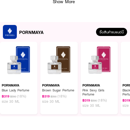
Show More
PORNMAYA
ซื้อสินค้าแบรนด์นี้
ผลลัพธ์ที่ได้ :
PORNMAYA Blue Lady Perfume
น้ำหอมพรมายา กลิ่น Blue Lady แนวฟรุต
ตี้ ฟลอรัล สดชื่น หอมหรูหราและแอบแฝงไปด้วยความน่ารัก สดใส มีสเน่ห์
· หอมหรูหรา แอบแฝงไปด้วยความน่ารัก สดใสมีเสน่ห์
PORNMAYA
PORNMAYA
PORNMAYA
POR
Blue Lady Perfume
Brown Sugar Perfume
Pink Sexy Girls
Blac
· เข้มข้นติดทนนาน 10 ชม.
Perfume
Perf
(18%)
(18%)
฿319
฿319
฿390
฿390
(18%)
฿319
฿31
฿390
size 30 ML
size 30 ML
· Top Notes: Berry เบอร์รี่สีแดงที่ให้ความสดชื่น สดใส แอบหวาน ละมุน อม
size 30 ML
size
เปรี้ยว
· Middle Notes: Jasmine หอมกลิ่นดอกมะลิ ที่ให้ความหรูหราดูแพง
· Base Notes: หรูหรา ความละมุน โดดเด่นที่ลงตัว