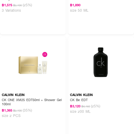
(25%)
฿1,575
฿1,890
฿2,100
3 Variations
size 50 ML
CALVIN KLEIN
CALVIN KLEIN
CK ONE XM25 EDT50ml + Shower Gel
CK Be EDT
100ml
(25%)
฿3,120
฿4,160
(35%)
฿1,365
฿2,100
size 200 ML
size 2 PCS