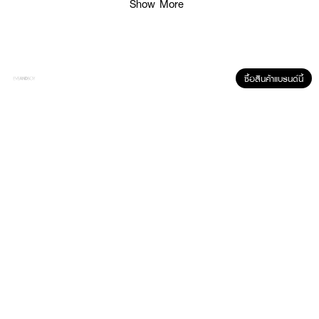
Show More
How to Use :
·
POSTES Eau de Parfum : ฉีดสเปรย์ 1 – 2 ครั้ง บริเวณจุดชีพจร เพื่อ
ความหอมติดทนนาน
ซื้อสินค้าแบรนด์นี้
·
BRAYE-Scented Balm : แตะเนื้อผลิตภัณฑ์แล้วทาในบริเวณที่ต้องการ