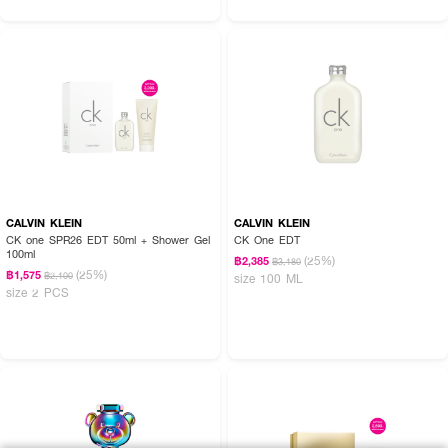
CALVIN KLEIN
CALVIN KLEIN
CK one SPR26 EDT 50ml + Shower Gel
CK One EDT
100ml
(25%)
฿2,385
฿3,180
(25%)
฿1,575
฿2,100
size 100 ML
size 2 PCS