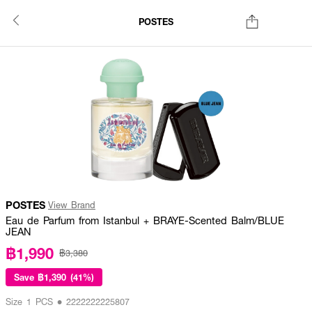
POSTES
POSTES
View Brand
Eau de Parfum from Istanbul + BRAYE-Scented Balm/BLUE
JEAN
฿1,990
฿3,380
Save
฿1,390 (41%)
Size 1 PCS • 2222222225807