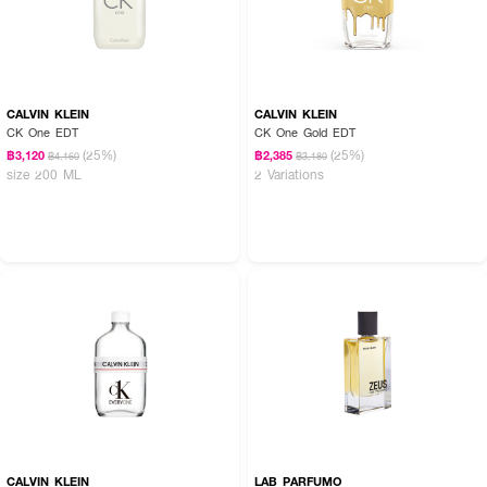
CALVIN KLEIN
CALVIN KLEIN
CK One EDT
CK One Gold EDT
(25%)
(25%)
฿3,120
฿2,385
฿4,160
฿3,180
size 200 ML
2 Variations
CALVIN KLEIN
LAB PARFUMO