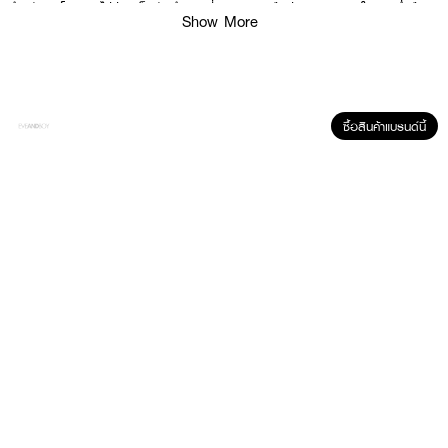
สำหรับทุกโอกาส ไม่ว่าจะเป็นวันทำงานที่ยาวนาน หรือช่วงเวลาพิเศษในยามค่ำคืน
Show More
How to Use :
·
POSTES Eau de Parfum : ฉีดสเปรย์ 1 – 2 ครั้ง บริเวณจุดชีพจร เพื่อ
ความหอมติดทนนาน
ซื้อสินค้าแบรนด์นี้
·
BRAYE-Scented Balm : แตะเนื้อผลิตภัณฑ์แล้วทาในบริเวณที่ต้องการ