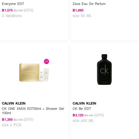
Everyone EDT
Zeus Eau De Parfum
(25%)
฿1,575
฿1,890
฿2,100
3 Variations
size 50 ML
CALVIN KLEIN
CALVIN KLEIN
CK ONE XM25 EDT50ml + Shower Gel
CK Be EDT
100ml
(25%)
฿3,120
฿4,160
(35%)
฿1,365
฿2,100
size 200 ML
size 2 PCS