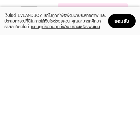
NOTIFY ME
เว็บไซต์ EVEANDBOY เราใช้คุกกี้เพื่อพัฒนาประสิทธิภาพ และ
ยอมรับ
ประสบการณ์ที่ดีในการใช้เว็บไซต์ของคุณ คุณสามารถศึกษา
รายละเอียดได้ที่
เรียนรู้เกี่ยวกับคุกกี้ของเบราว์เซอร์เพิ่มเติม
Home
Home
Promotions
Promotions
Shopping Bag
Shopping Bag
Account
Account
MOSCHINO
CALVIN KLEIN
Toy 2 Pearl EDP
CK ONE Essence XM25 EDP50ml +
Shower Gel 100ml
(20%)
฿1,920
฿2,400
(35%)
฿1,365
฿2,100
3 Variations
size 2 PCS