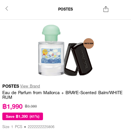
POSTES
POSTES
View Brand
Eau de Parfum from Mallorca + BRAYE-Scented Balm/WHITE
RUM
฿1,990
฿3,380
Save
฿1,390 (41%)
Size 1 PCS • 2222222225806