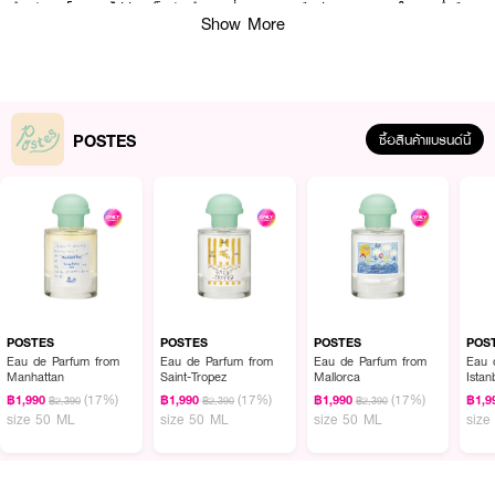
สำหรับทุกโอกาส ไม่ว่าจะเป็นวันทำงานที่ยาวนาน หรือช่วงเวลาพิเศษในยามค่ำคืน
Show More
How to Use :
·
POSTES Eau de Parfum : ฉีดสเปรย์ 1 – 2 ครั้ง บริเวณจุดชีพจร เพื่อ
ความหอมติดทนนาน
POSTES
ซื้อสินค้าแบรนด์นี้
·
BRAYE-Scented Balm : แตะเนื้อผลิตภัณฑ์แล้วทาในบริเวณที่ต้องการ
POSTES
POSTES
POSTES
POS
Eau de Parfum from
Eau de Parfum from
Eau de Parfum from
Eau 
Manhattan
Saint-Tropez
Mallorca
Istan
(17%)
(17%)
(17%)
฿1,990
฿1,990
฿1,990
฿1,9
฿2,390
฿2,390
฿2,390
size 50 ML
size 50 ML
size 50 ML
size