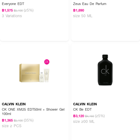
Everyone EDT
Zeus Eau De Parfum
(25%)
฿1,575
฿1,890
฿2,100
3 Variations
size 50 ML
CALVIN KLEIN
CALVIN KLEIN
CK ONE XM25 EDT50ml + Shower Gel
CK Be EDT
100ml
(25%)
฿3,120
฿4,160
(35%)
฿1,365
฿2,100
size 200 ML
size 2 PCS