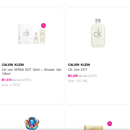
CALVIN KLEIN
CALVIN KLEIN
CK one SPR26 EDT 50ml + Shower Gel
CK One EDT
100ml
(25%)
฿2,385
฿3,180
(25%)
฿1,575
฿2,100
size 100 ML
size 2 PCS