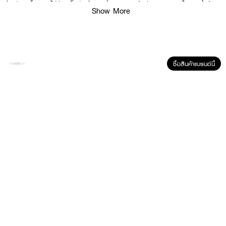
สำหรับทุกโอกาส ไม่ว่าจะเป็นวันทำงานที่ยาวนาน หรือช่วงเวลาพิเศษในยามค่ำคืน
Show More
How to Use :
·
POSTES Eau de Parfum : ฉีดสเปรย์ 1 – 2 ครั้ง บริเวณจุดชีพจร เพื่อ
ความหอมติดทนนาน
ซื้อสินค้าแบรนด์นี้
·
BRAYE-Scented Balm : แตะเนื้อผลิตภัณฑ์แล้วทาในบริเวณที่ต้องการ