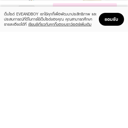
NOTIFY ME
เว็บไซต์ EVEANDBOY เราใช้คุกกี้เพื่อพัฒนาประสิทธิภาพ และ
ยอมรับ
ประสบการณ์ที่ดีในการใช้เว็บไซต์ของคุณ คุณสามารถศึกษา
รายละเอียดได้ที่
เรียนรู้เกี่ยวกับคุกกี้ของเบราว์เซอร์เพิ่มเติม
Home
Home
Promotions
Promotions
Shopping Bag
Shopping Bag
Account
Account
MOSCHINO
CALVIN KLEIN
Toy 2 Pearl EDP
CK ONE Essence XM25 EDP50ml +
Shower Gel 100ml
(20%)
฿1,920
฿2,400
(35%)
฿1,365
฿2,100
3 Variations
size 2 PCS