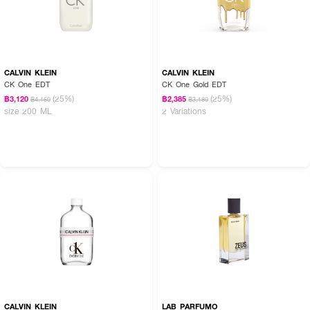
CALVIN KLEIN
CALVIN KLEIN
CK One EDT
CK One Gold EDT
(25%)
(25%)
฿3,120
฿2,385
฿4,160
฿3,180
size 200 ML
2 Variations
CALVIN KLEIN
LAB PARFUMO