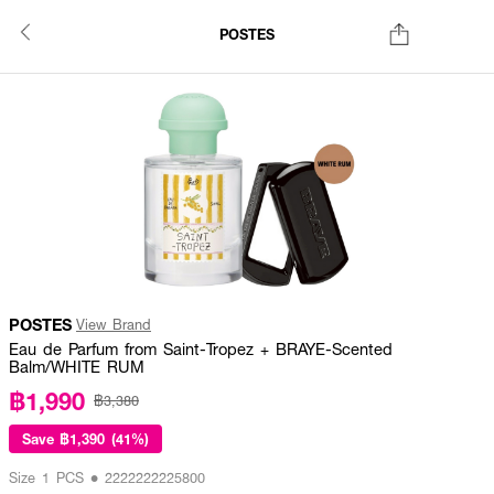
POSTES
POSTES
View Brand
Eau de Parfum from Saint-Tropez + BRAYE-Scented
Balm/WHITE RUM
฿1,990
฿3,380
Save
฿1,390 (41%)
Size 1 PCS • 2222222225800