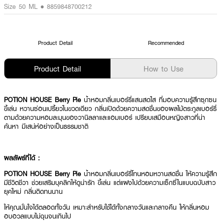
Size 50 ML • 8859848700212
Product Detail
Recommended
Product Detail
How to Use
POTION HOUSE Berry Pie
น้ำหอมกลิ่นเบอร์รี่แสนสดใส ที่มอบความรู้สึกซุกซน
ขี้เล่น หวานซ่อนเปรี้ยวในขวดเดียว กลิ่นเปิดด้วยความสดชื่นของผลไม้ตระกูลเบอร์รี่
ตามด้วยความหอมละมุนของวานิลลาและแอมเบอร์ เปรียบเสมือนหญิงสาวที่น่า
ค้นหา มีเสน่ห์อย่างเป็นธรรมชาติ
ผลลัพธ์ที่ได้ :
POTION HOUSE Berry Pie
น้ำหอมกลิ่นเบอร์รี่โทนหอมหวานสดชื่น ให้ความรู้สึก
มีชีวิตชีวา ช่วยเสริมบุคลิกให้ดูน่ารัก ขี้เล่น แต่แฝงไปด้วยความเซ็กซี่ในแบบฉบับสาว
ยุคใหม่ กลิ่นติดทนนาน
ให้คุณมั่นใจได้ตลอดทั้งวัน เหมาะสำหรับใช้ได้ทั้งกลางวันและกลางคืน ให้กลิ่นหอม
อบอวลแบบไม่ฉุนจนเกินไป