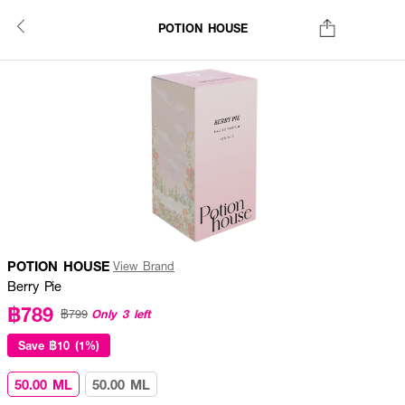
POTION HOUSE
POTION HOUSE
View Brand
Berry Pie
฿789
Only 3 left
฿799
Save
฿10 (1%)
50.00 ML
50.00 ML