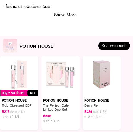
· โพชั่นเฮ้าส์ เบอร์รี่พาย อีดีพี
Show More
· น้ำหอมกลิ่นเบอร์รี่ หวานซ่อนเปรี้ยว
· กลิ่นหอมสดชื่น ขี้เล่น มีเสน่ห์
· ผสานวานิลลาและแอมเบอร์ หอมละมุน
· ให้กลิ่นหอมติดทนนาน
POTION HOUSE
ซื้อสินค้าแบรนด์นี้
· ใช้ได้ทั้งกลางวันและกลางคืน
· เหมาะสำหรับสาวหวานซ่อนเปรี้ยว
· FDA Registration No. : 13-1-6600034932
How To Use :
Buy 2 for ฿539
Mix
POTION HOUSE
POTION HOUSE
POTION HOUSE
ฉีดพรมบนผิวกายได้บ่อยครั้งตามต้องการ
Truly Obsessed EDP
The Perfect Date
Berry Pie
Limited Duo Set
(2%)
(1%)
฿275
฿789
฿280
฿799
฿550
size 10 ML
2 Variations
size 10 ML