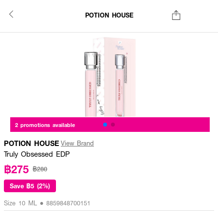
POTION HOUSE
2 promotions available
POTION HOUSE
View Brand
Truly Obsessed EDP
฿275
฿280
Save
฿5 (2%)
Size 10 ML • 8859848700151