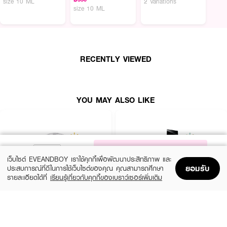
size 10 ML
2 Variations
size 10 ML
POTION HOUSE Truly Obsessed EDP
น้ำหอมที่หอมจนใครได้กลิ่นก็ต้องหลง
รัก ด้วยความหอมที่ฉีดแล้วดูเป็นคนที่ charismatic และ sophisticated สุดๆ
·
Top Notes: Rose, Peach
·
Medium Notes: Musk, Amber
RECENTLY VIEWED
·
Base Notes: Patchouli, Sandalwood
· FDA Registration No. : 13-1-6800002013
YOU MAY ALSO LIKE
NOTIFY ME
เว็บไซต์ EVEANDBOY เราใช้คุกกี้เพื่อพัฒนาประสิทธิภาพ และ
ยอมรับ
ประสบการณ์ที่ดีในการใช้เว็บไซต์ของคุณ คุณสามารถศึกษา
รายละเอียดได้ที่
เรียนรู้เกี่ยวกับคุกกี้ของเบราว์เซอร์เพิ่มเติม
Home
Home
Promotions
Promotions
Shopping Bag
Shopping Bag
Account
Account
CHLOE
YVES SAINT LAURENT
Signature EDP Mini
Libre EDP
(36%)
(10%)
฿1,399
฿3,555