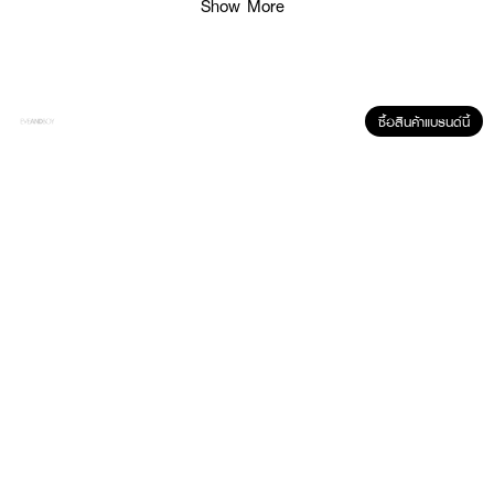
Show More
ซื้อสินค้าแบรนด์นี้
ผลลัพธ์ที่ได้:
PRADA Paradigme EDP
เปิดตัวด้วยกลิ่นฐานที่เข้มข้นและสโมกี้จาก Peru Balm,
เรซิน Benzoin และไม้ Guaiac สร้างฐานกลิ่นที่อบอุ่นและติดใจ ตัดกับกลิ่นกลางที่