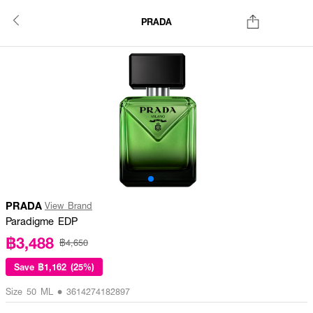
PRADA
PRADA
View Brand
Paradigme EDP
฿3,488
฿4,650
Save
฿1,162 (25%)
Size 50 ML • 3614274182897