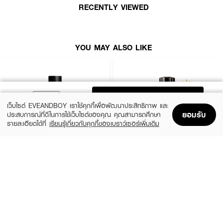
มีชีวิตชีวาจากสารสกัดเจอเรเนียมสองชนิด ทั้งอะโรมาติก กรีน และฟลอรัล มอบ
RECENTLY VIEWED
ความซับซ้อนและพลังให้กับกลิ่น กลิ่นนี้ถูกยกระดับด้วยเบอร์กาม็อต Calabrian
และมัสก์บางเบา ช่วยเติมความเปล่งประกายและความชัดเจน
· กลิ่นแนว Woody Ambery อบอุ่นแต่สดชื่นในเวลาเดียวกัน
YOU MAY ALSO LIKE
· Top Notes: Peru Balm, Benzoin, Guaiac Wood — สโมกกี้อบอุ่นลุ่มลึก
· Middle Notes: Bourbon Geranium (Green & Rosy), Calabrian
Bergamot — สดชื่น มีชีวิตชีวา
· Base Notes: Musk — เพิ่มความสะอาดและเปล่งประกาย
ADD TO BAG
เว็บไซต์ EVEANDBOY เราใช้คุกกี้เพื่อพัฒนาประสิทธิภาพ และ
ยอมรับ
ประสบการณ์ที่ดีในการใช้เว็บไซต์ของคุณ คุณสามารถศึกษา
How to Use:
รายละเอียดได้ที่
เรียนรู้เกี่ยวกับคุกกี้ของเบราว์เซอร์เพิ่มเติม
Home
Home
Promotions
Promotions
Shopping Bag
Shopping Bag
Account
Account
· สเปรย์น้ำหอมบนจุดชีพจร เช่น ข้อมือ หลังใบหู หรือซอกคอ
YVES SAINT LAURENT
MONTBLANC
· หลีกเลี่ยงการถูหลังฉีด เพื่อคงความหอมให้ติดทนนาน
Y Men EDP
Explorer EDP
(10%)
(25%)
฿4,050
฿3,900
฿4,500
฿5,200
2 Variations
3 Variations