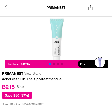
PRIMANEST
Purchase ฿1200+
Free
PRIMANEST
View Brand
AcneClear On The SpoTreatmentGel
฿215
฿295
Save
฿80 (27%)
Size 10 G • 8859109898023