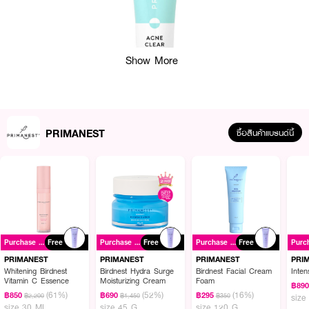
Show More
PRIMANEST
ซื้อสินค้าแบรนด์นี้
ผลลัพธ์ที่ได้ :
PRIMANEST Acne Clear on the Spot Treatment Gel
ผลิตภัณฑ์บำรุงผิว
Purchase ฿1200+
Free
Purchase ฿1200+
Free
Purchase ฿1200+
Free
เฉพาะจุด เนื้อบางเบา เหมาะสำหรับผิวที่มีปัญหาสิว อุดมไปด้วยสารอาหารผิวจาก
Birdnest Extract และ Canadian Willow herb, Salicylic Acid ช่วยดูแลปัญหา
PRIMANEST
PRIMANEST
PRIMANEST
PRI
สิว ผสาน Mangosteen extract ที่มีคุณสมบัติแอนตี้-ออกซิแดนท์จากสารสกัด
Whitening Birdnest
Birdnest Hydra Surge
Birdnest Facial Cream
Inte
Vitamin C Essence
Moisturizing Cream
Foam
มังคุด ช่วยปลอบประโลมผิวให้แลดูนุ่มนวล
฿89
(61%)
(52%)
(16%)
฿850
฿690
฿295
฿2,200
฿1,450
฿350
size
●
ช่วยดูแลปัญหาสิว
size 30 ML
size 45 G
size 120 G