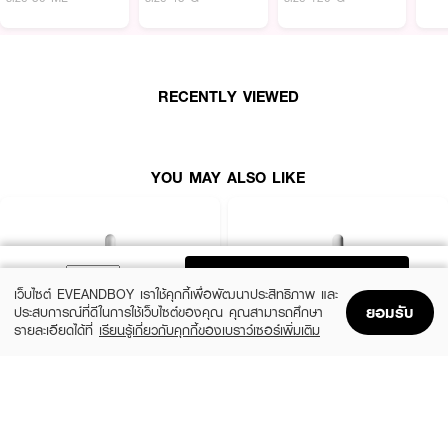
●
ป้องกันแบคทีเรียและความมันส่วนเกิน
●
เหมาะสำหรับผิวที่มีปัญหาสิว
●
ขนาด 10 G
RECENTLY VIEWED
YOU MAY ALSO LIKE
ADD TO BAG
เว็บไซต์ EVEANDBOY เราใช้คุกกี้เพื่อพัฒนาประสิทธิภาพ และ
ยอมรับ
ประสบการณ์ที่ดีในการใช้เว็บไซต์ของคุณ คุณสามารถศึกษา
รายละเอียดได้ที่
เรียนรู้เกี่ยวกับคุกกี้ของเบราว์เซอร์เพิ่มเติม
Home
Home
Promotions
Promotions
Shopping Bag
Shopping Bag
Account
Account
LA ROCHE POSAY
THE ORDINARY
Effaclar Serum
Niacinamide 10% + Zinc 1%
฿1,390
฿370
size 30 ML
2 Variations