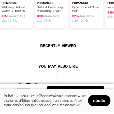
PRIMANEST
PRIMANEST
PRIMANEST
PRI
ผลลัพธ์ที่ได้ :
Whitening Birdnest
Birdnest Hydra Surge
Birdnest Facial Cream
Inte
Vitamin C Essence
Moisturizing Cream
Foam
PRIMANEST Birdnest Luminis Anti-Melasma Cream
ครีมบำรุงลดเลือนฝ้า
฿89
(61%)
(52%)
(16%)
และจุดด่างดำ ด้วยส่วนประกอบของ Actosome Whitenol (4-Butylresorcinol-
฿850
฿690
฿295
฿2,200
฿1,450
฿350
size
size 30 ML
size 45 G
size 120 G
encapsulated) ช่วยออกฤทธิ์ยับยั้งการทำงานของเอนไซม์ Tyrosinase ใน
กระบวนการสร้างเม็ดสีเมลานิน และสารสกัดจากรังนกบริสุทธิ์, สารสกัดจากดอก
กระบองเพชรจากฝรั่งเศส ช่วยเสริมสร้างคอลลาเจน และผลัดเซลล์ผิวอย่างอ่อน
โยน ลดการเกิดฝ้า จุดด่างดำ ปรับผิวให้ดูสว่าง กระจ่างใสมากขึ้น
• ครีมบำรุงลดเลือนฝ้าและจุดด่างดำ
RECENTLY VIEWED
• ช่วยยับยั้งการเกิดเม็ดสีมากกว่าอัลฟ่าอาร์บูตินถึง 67 เท่า Actosome
Whitenol (4-Butylresorcinol-encapsulated) ยับยั้งการสร้างเม็ดสี ฝ้า กระ จุด
ด่างดำ
YOU MAY ALSO LIKE
• Opuntia Ficus-Indica Extract From France สารสกัดจากดอกกระบองเพชร
ผลัดเซลล์ สร้างเซลล์ผิวใหม่ดูสว่างกระจ่างใสยิ่งขึ้น
• Biosaccharide Gum-4 ปกป้องผิวจากแสงเเดดมลภาวะ และ PM 2.5
• Birdnest คืนความนุ่มชุ่มชื้นให้กับผิว
ADD TO BAG
เว็บไซต์ EVEANDBOY เราใช้คุกกี้เพื่อพัฒนาประสิทธิภาพ และ
• ปราศจากพาราเบน แอลกอฮอล์ และ AHA
ยอมรับ
ประสบการณ์ที่ดีในการใช้เว็บไซต์ของคุณ คุณสามารถศึกษา
• ขนาด 30 g
รายละเอียดได้ที่
เรียนรู้เกี่ยวกับคุกกี้ของเบราว์เซอร์เพิ่มเติม
Home
Home
Promotions
Promotions
Shopping Bag
Shopping Bag
Account
Account
How To Use :