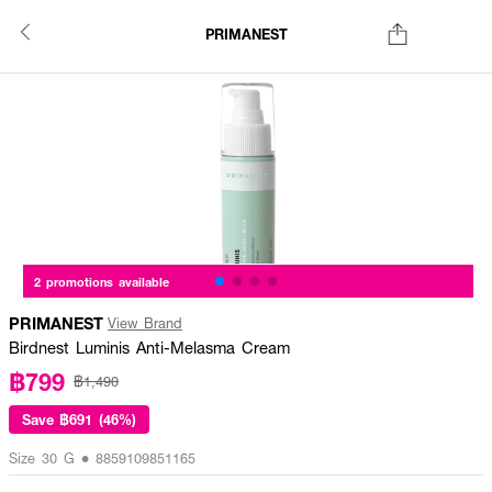
PRIMANEST
2 promotions available
PRIMANEST
View Brand
Birdnest Luminis Anti-Melasma Cream
฿799
฿1,490
Save
฿691 (46%)
Size 30 G • 8859109851165