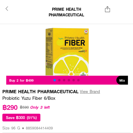
PRIME HEALTH
PHARMACEUTICAL
Buy 2 for ฿499
Mix
PRIME HEALTH PHARMACEUTICAL
View Brand
Probiotic Yuzu Fiber 6/Box
฿290
Only 3 left
฿590
Save
฿300 (51%)
Size 96 G • 8859084414409