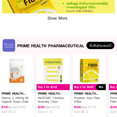
Show More
PRIME HEALTH PHARMACEUTICAL
ซื้อสินค้าแบรนด์นี้
ผลลัพธ์ที่ได้:
Prime Health Probiotic Yuzu Fiber ไฟเบอร์รสชาติ ส้มยูสุ (Yuzu) นำเข้าจาก
ประเทศญี่ปุ่น สกัดจากผลส้มยูสุแท้ 100% เกรดพรีเมียม ให้กลิ่นหอมจาก
Buy 2 for ฿749
Buy 2 for ฿499
Mix
Buy 
ธรรมชาติ ให้ ใยอาหารสูงถึง 8,000 มก. ซึ่งเป็นปริมาณที่เหมาะสมที่ร่างกายปรับ
ตัวได้ง่ายต่อการเสริมการขับถ่าย สูตรนี้ครบด้วย 3 ไบโอติกส์ (Pre-Pro-Post) ช่วย
PRIME HEALTH
PRIME HEALTH
PRIME HEALTH
PRI
PHARMACEUTICAL
PHARMACEUTICAL
PHARMACEUTICAL
PHA
ดูแลการทำงานของลำไส้ ทำให้การขับถ่ายดีขึ้น ร่างกายได้รับใยอาหารที่เพียงพอ
Vitamin C 500mg 60
INOZYME 7-Actives
Probiotic Yuzu Fiber
Prime
Capsule Smart Dose
Granules 7/box
6/Box
Fibe
ต่อวัน
(34%)
(32%)
(51%)
฿790
฿399
฿290
฿29
฿1,190
฿590
฿590
● ไพรม์ เฮลท์ โปรไบโอติก ยูสุ ไฟเบอร์
size 48 G
size 21 G
size 96 G
size