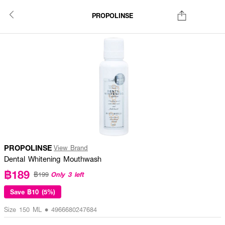
PROPOLINSE
PROPOLINSE
View Brand
Dental Whitening Mouthwash
฿189
Only 3 left
฿199
Save
฿10 (5%)
Size 150 ML • 4966680247684