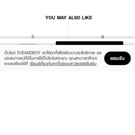
YOU MAY ALSO LIKE
ADD TO BAG
เว็บไซต์ EVEANDBOY เราใช้คุกกี้เพื่อพัฒนาประสิทธิภาพ และ
ยอมรับ
ประสบการณ์ที่ดีในการใช้เว็บไซต์ของคุณ คุณสามารถศึกษา
รายละเอียดได้ที่
เรียนรู้เกี่ยวกับคุกกี้ของเบราว์เซอร์เพิ่มเติม
Home
Home
Promotions
Promotions
Shopping Bag
Shopping Bag
Account
Account
LA ROCHE POSAY
THE ORDINARY
Effaclar Serum
Niacinamide 10% + Zinc 1%
฿1,390
฿370
size 30 ML
2 Variations