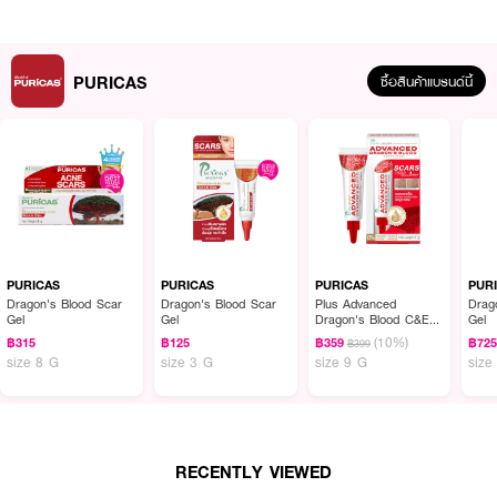
· สูตรอ่อนโยน
PURICAS
ซื้อสินค้าแบรนด์นี้
How to Use :
· ลูบน้ำให้หน้าเปียกเล็กน้อย จะทำให้การล้างหน้าลื่นและนวดล้างให้ง่ายมากขึ้น
· บีบเจลเท่าขนาดเหรียญ 10 บาท ลงบนฝ่ามือ
· นวดเบาๆบนใบหน้า วนให้ทั่วใบหน้า
· จากนั้นล้างออกด้วยน้ำสะอาด และซับให้แห้งด้วยกระดาษทิชชูหรือผ้าขนหนูสะอาด
PURICAS
PURICAS
PURICAS
PUR
Dragon's Blood Scar
Dragon's Blood Scar
Plus Advanced
Drag
Gel
Gel
Dragon's Blood C&E
Gel
Scar Gel
(10%)
฿315
฿125
฿359
฿72
฿399
size 8 G
size 3 G
size 9 G
size
RECENTLY VIEWED