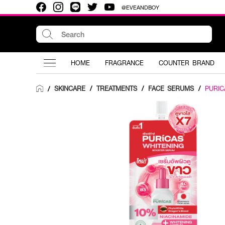
@EVEANDBOY
HOME
FRAGRANCE
COUNTER BRAND
SKINCARE
/
TREATMENTS
/
FACE SERUMS
/
PURIC
/