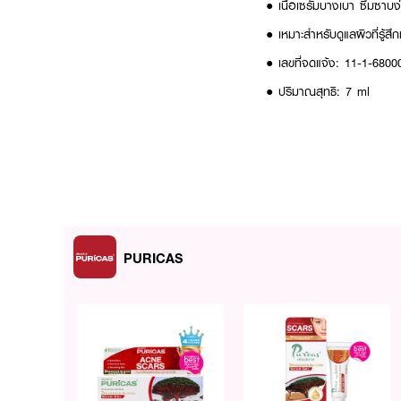
● เนื้อเซรั่มบางเบา ซึมซาบง
● เหมาะสำหรับดูแลผิวที่รู้ส
● เลขที่จดแจ้ง: 11-1-680
● ปริมาณสุทธิ: 7 ml
How to Use :
● ทาให้ทั่วใบหน้าเป็นประจำห
● แนะนำให้ใช้ทั้งเช้าและก่อน
✨ ทางเลือกใหม่ของผู้ที่ต้
PURICAS