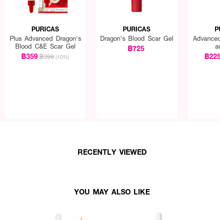
PURICAS
PURICAS
P
Plus Advanced Dragon's
Dragon's Blood Scar Gel
Advanced
Blood C&E Scar Gel
a
฿725
฿359
฿22
฿399
(10%)
RECENTLY VIEWED
YOU MAY ALSO LIKE