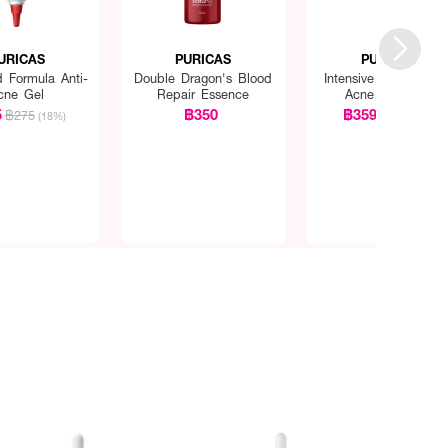
URICAS
PURICAS
PURICAS
 Formula Anti-
Double Dragon's Blood
Intensive Dark Spot 
cne Gel
Repair Essence
Acne Scar Gel
5
฿350
฿359
฿275
฿369
(18%)
(3%)