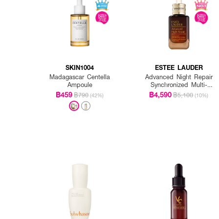
SKIN1004
ESTEE LAUDER
Madagascar Centella
Advanced Night Repair
Ampoule
Synchronized Multi-
Recovery Complex
฿459
฿4,590
฿790
฿5,100
(42%)
(10%)