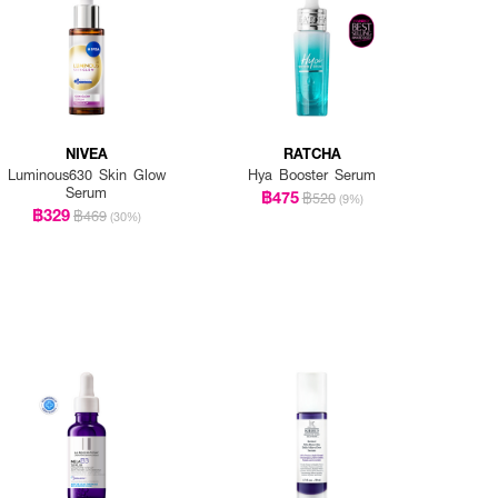
NIVEA
RATCHA
Luminous630 Skin Glow
Hya Booster Serum
Serum
฿475
฿520
(9%)
฿329
฿469
(30%)