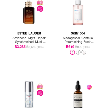
ESTEE LAUDER
SKIN1004
Advanced Night Repair
Madagascar Centella
Synchronized Multi-
Poreminizing Fresh
Recovery Complex
Ampoule
฿3,285
฿619
฿3,650
฿890
(10%)
(30%)