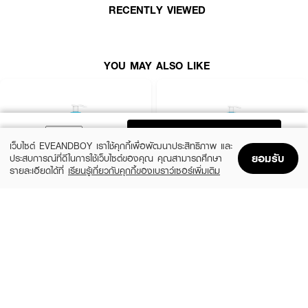
· Post-Cleanse Hydration Boost ไม่ทำให้ผิวตึง มอบความชุ่มชื้นหลังล้าง
RECENTLY VIEWED
· FDA Registration No. : 10-2-6800023397
YOU MAY ALSO LIKE
ADD TO BAG
เว็บไซต์ EVEANDBOY เราใช้คุกกี้เพื่อพัฒนาประสิทธิภาพ และ
ยอมรับ
ประสบการณ์ที่ดีในการใช้เว็บไซต์ของคุณ คุณสามารถศึกษา
รายละเอียดได้ที่
เรียนรู้เกี่ยวกับคุกกี้ของเบราว์เซอร์เพิ่มเติม
Home
Home
Promotions
Promotions
Shopping Bag
Shopping Bag
Account
Account
CERAVE
CERAVE
SA Smoothing Cleanser
SA Smoothing Cleanser
฿570
฿830
size 236 ML
size 473 ML