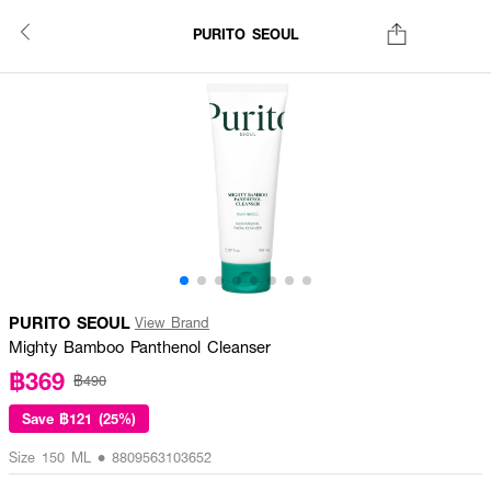
PURITO SEOUL
PURITO SEOUL
View Brand
Mighty Bamboo Panthenol Cleanser
฿369
฿490
Save
฿121 (25%)
Size 150 ML • 8809563103652