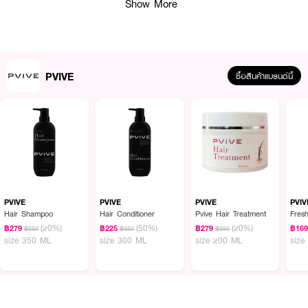
Show More
· ช่วยเคลือบและปกป้องเส้นผมจากมลภาวะ แสงแดดและความร้อน
· ลดการเปราะขาดของเส้นผม ทำให้เส้นผมสุขภาพดีแข็งแรง
PVIVE
ซื้อสินค้าแบรนด์นี้
How to Use :
ชโลมทรีตเม้นต์ลงบนผมที่เปียก นวดเบาๆทั่วศีรษะ ทิ้งไว้ 3-5 นาทีแล้วล้างออก
ด้วยน้ำสะอาด
PVIVE
PVIVE
PVIVE
PVIV
Hair Shampoo
Hair Conditioner
Pvive Hair Treatment
Fres
(20%)
(50%)
(20%)
฿279
฿225
฿279
฿16
฿350
฿450
฿350
size 350 ML
size 300 ML
size 200 ML
size