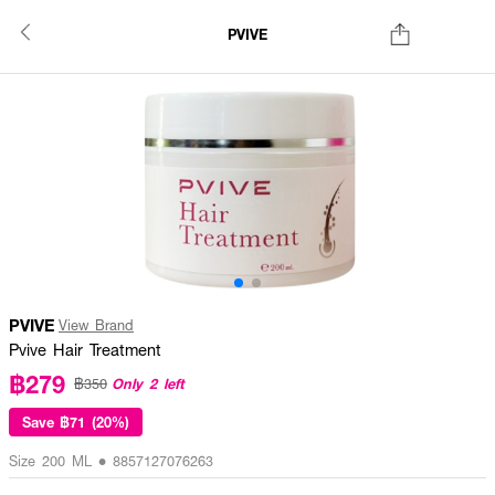
PVIVE
PVIVE
View Brand
Pvive Hair Treatment
฿279
Only 2 left
฿350
Save
฿71 (20%)
Size 200 ML • 8857127076263