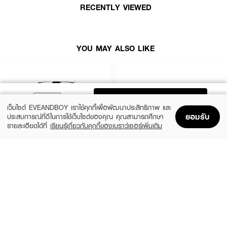
RECENTLY VIEWED
· FDA Registration No. : 10-1-6100037884
How To Use :
YOU MAY ALSO LIKE
ทาให้ทั่วผิวหน้าเป็นประจำเช้า-เย็น
ADD TO BAG
เว็บไซต์ EVEANDBOY เราใช้คุกกี้เพื่อพัฒนาประสิทธิภาพ และ
ยอมรับ
ประสบการณ์ที่ดีในการใช้เว็บไซต์ของคุณ คุณสามารถศึกษา
รายละเอียดได้ที่
เรียนรู้เกี่ยวกับคุกกี้ของเบราว์เซอร์เพิ่มเติม
Home
Home
Promotions
Promotions
Shopping Bag
Shopping Bag
Account
Account
CLINIQUE
SKINTIFIC
Moisture Surge Extended Replenishing
5X Ceramide Barrier Moisture Gel
Hydrator
(50%)
฿339
฿679
(10%)
฿1,791
฿1,990
4 Variations
size 50 ML