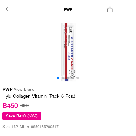
PWP
PWP
View Brand
Hylu Collagen Vitamin (Pack 6 Pcs.)
฿450
฿900
Save
฿450 (50%)
Size 162 ML • 8859166200517