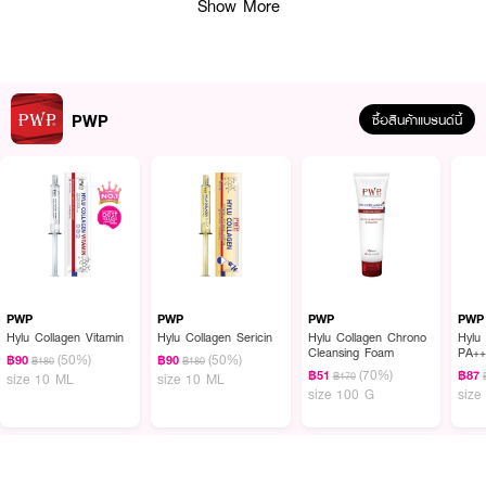
Show More
PWP
ซื้อสินค้าแบรนด์นี้
ผลลัพธ์ที่ได้ :
PWP HyluHylu Collagen Vitamin (Pack 6 Pcs.)
เซรั่มบำรุงผิวหน้าสูตรเข้มข้น
ที่ผสานพลัง Hyaluronic Acid, Collagen และ Vitamin เข้าด้วยกันเพื่อดูแลผิว
อย่างครบมิติ ช่วยให้ผิวได้รับความชุ่มชื้น ลดเลือนริ้วรอย และเสริมความกระจ่างใส
PWP
PWP
PWP
PWP
ดูอ่อนเยาว์แบบธรรมชาติ
Hylu Collagen Vitamin
Hylu Collagen Sericin
Hylu Collagen Chrono
Hylu
Cleansing Foam
PA++
(50%)
(50%)
฿90
฿90
฿180
฿180
· มอบความชุ่มชื้นแก่ผิว
(70%)
฿51
฿87
฿170
size 10 ML
size 10 ML
size 100 G
size
· ริ้วรอยแลดูจางลง
· ผิวแลดูเปล่งปลั่งดุจสาวแรกแย้ม
· ปราศจากน้ำหอมและแอลกอฮอล์