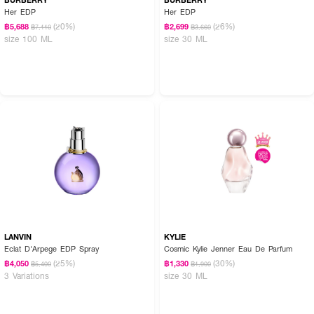
Her EDP
Her EDP
(20%)
(26%)
฿5,688
฿2,699
฿7,110
฿3,660
size 100 ML
size 30 ML
LANVIN
KYLIE
Eclat D'Arpege EDP Spray
Cosmic Kylie Jenner Eau De Parfum
(25%)
(30%)
฿4,050
฿1,330
฿5,400
฿1,900
3 Variations
size 30 ML