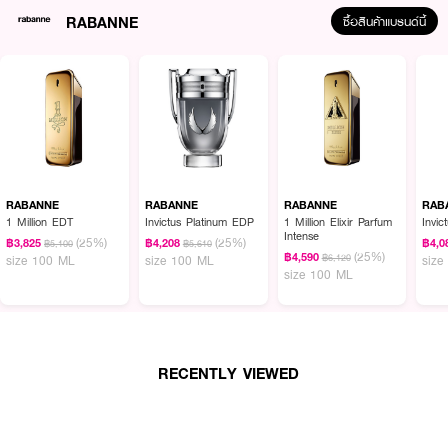
RABANNE
ซื้อสินค้าแบรนด์นี้
RABANNE
RABANNE
RABANNE
RAB
1 Million EDT
Invictus Platinum EDP
1 Million Elixir Parfum
Invi
Intense
(25%)
(25%)
฿3,825
฿4,208
฿4,0
฿5,100
฿5,610
(25%)
฿4,590
฿6,120
size 100 ML
size 100 ML
size
size 100 ML
RECENTLY VIEWED