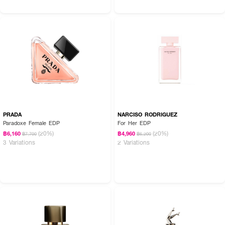
PRADA
NARCISO RODRIGUEZ
Paradoxe Female EDP
For Her EDP
(20%)
(20%)
฿6,160
฿4,960
฿7,700
฿6,200
3 Variations
2 Variations