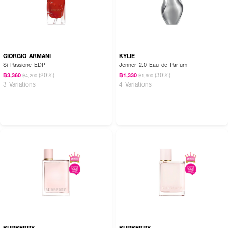
GIORGIO ARMANI
KYLIE
Si Passione EDP
Jenner 2.0 Eau de Parfum
(20%)
(30%)
฿3,360
฿1,330
฿4,200
฿1,900
3 Variations
4 Variations
BURBERRY
BURBERRY