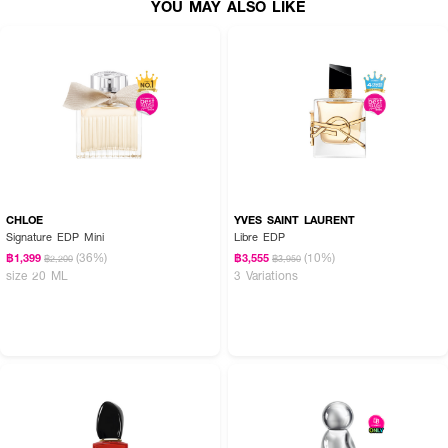
YOU MAY ALSO LIKE
CHLOE
YVES SAINT LAURENT
Signature EDP Mini
Libre EDP
(36%)
(10%)
฿1,399
฿3,555
฿2,200
฿3,950
size 20 ML
3 Variations