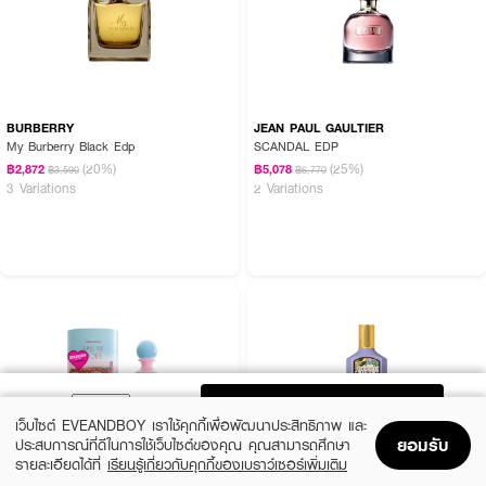
BURBERRY
JEAN PAUL GAULTIER
My Burberry Black Edp
SCANDAL EDP
(20%)
(25%)
฿2,872
฿5,078
฿3,590
฿6,770
3 Variations
2 Variations
ADD TO BAG
เว็บไซต์ EVEANDBOY เราใช้คุกกี้เพื่อพัฒนาประสิทธิภาพ และ
ยอมรับ
ประสบการณ์ที่ดีในการใช้เว็บไซต์ของคุณ คุณสามารถศึกษา
รายละเอียดได้ที่
เรียนรู้เกี่ยวกับคุกกี้ของเบราว์เซอร์เพิ่มเติม
Home
Home
Promotions
Promotions
Shopping Bag
Shopping Bag
Account
Account