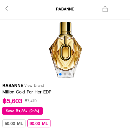
RABANNE
RABANNE
View Brand
Million Gold For Her EDP
฿5,603
฿7,470
Save
฿1,867 (25%)
50.00 ML
90.00 ML