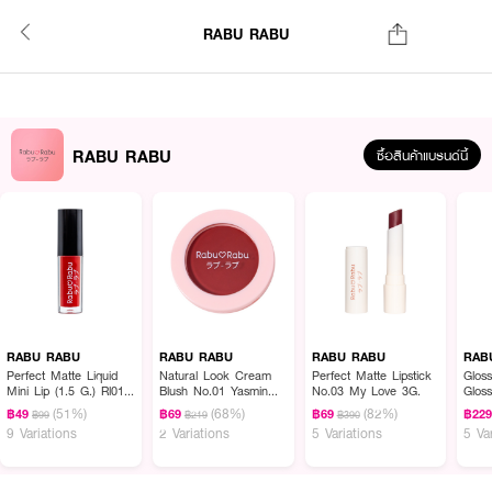
RABU RABU
RABU RABU
ซื้อสินค้าแบรนด์นี้
RABU RABU
RABU RABU
RABU RABU
RAB
Perfect Matte Liquid
Natural Look Cream
Perfect Matte Lipstick
Gloss
Mini Lip (1.5 G.) Rl01
Blush No.01 Yasmin
No.03 My Love 3G.
Glos
Scarlet
Red
(51%)
(68%)
(82%)
฿49
฿69
฿69
฿22
฿99
฿219
฿390
9 Variations
2 Variations
5 Variations
5 Va