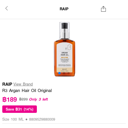
RAIP
RAIP
View Brand
R3 Argan Hair Oil Original
฿189
Only 3 left
฿220
Save
฿31 (14%)
Size 100 ML • 8809529880009