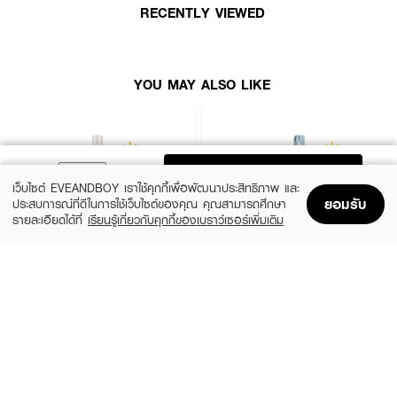
RECENTLY VIEWED
YOU MAY ALSO LIKE
ADD TO BAG
เว็บไซต์ EVEANDBOY เราใช้คุกกี้เพื่อพัฒนาประสิทธิภาพ และ
ยอมรับ
ประสบการณ์ที่ดีในการใช้เว็บไซต์ของคุณ คุณสามารถศึกษา
รายละเอียดได้ที่
เรียนรู้เกี่ยวกับคุกกี้ของเบราว์เซอร์เพิ่มเติม
Home
Home
Promotions
Promotions
Shopping Bag
Shopping Bag
Account
Account
XEILTECH-EX
GO HAIR
X9 Amino Cell Rebuild Hair Tonic Hair
Silky Seaweed Nutrients
Serum
(10%)
฿296
฿329
(34%)
฿195
฿295
size 250 ML
size 85 ML