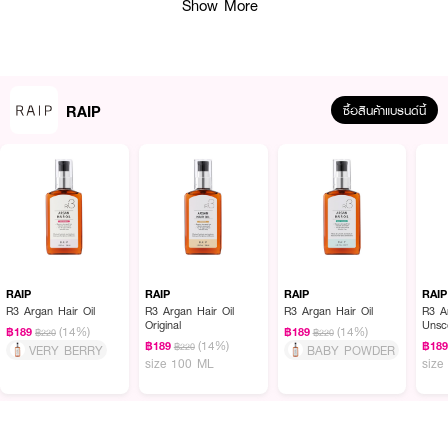
Show More
· สามารถฟื้นฟูผมที่ชี้ฟู แห้ง แตกปลาย เปราะขาดง่าย
· ช่วยให้เส้นผมแข็งแรง นุ่มลื่น
· ออยเนื้อเบานะคะไม่เหนอะ กลิ่นไม่ฉุน หอมติดผม
· กลิ่นหอมคลาสสิค ผสมผสานระหว่างวานิลลา มัสก์ และกลิ่นไม้
RAIP
ซื้อสินค้าแบรนด์นี้
· FDA Registration No. : 10-2-6700018068
How To Use :
ใช้สำหรับบำรุงเส้นผมหลังอาบน้ำ ใช้ตอนผมเปียกหมาดๆ หรือ ผมแห้ง
RAIP
RAIP
RAIP
RAIP
R3 Argan Hair Oil
R3 Argan Hair Oil
R3 Argan Hair Oil
R3 A
Original
Unsc
(14%)
(14%)
฿189
฿189
฿220
฿220
(14%)
฿189
฿18
฿220
VERY BERRY
BABY POWDER
size 100 ML
size