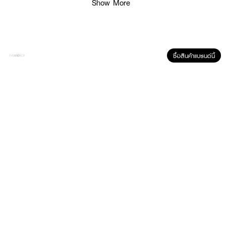
Show More
· สามารถฟื้นฟูผมที่ชี้ฟู แห้ง แตกปลาย เปราะขาดง่าย
· ช่วยให้เส้นผมแข็งแรง นุ่มลื่น
· ออยเนื้อเบานะคะไม่เหนอะ กลิ่นไม่ฉุน หอมติดผม
· FDA Registration No. : 10-2-6700018068
ซื้อสินค้าแบรนด์นี้
How To Use :
ใช้สำหรับบำรุงเส้นผมหลังอาบน้ำ ใช้ตอนผมเปียกหมาดๆ หรือ ผมแห้ง