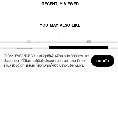
RECENTLY VIEWED
YOU MAY ALSO LIKE
ADD TO BAG
เว็บไซต์ EVEANDBOY เราใช้คุกกี้เพื่อพัฒนาประสิทธิภาพ และ
ยอมรับ
ประสบการณ์ที่ดีในการใช้เว็บไซต์ของคุณ คุณสามารถศึกษา
รายละเอียดได้ที่
เรียนรู้เกี่ยวกับคุกกี้ของเบราว์เซอร์เพิ่มเติม
Home
Home
Promotions
Promotions
Shopping Bag
Shopping Bag
Account
Account
XEILTECH-EX
GO HAIR
X9 Amino Cell Rebuild Hair Tonic Hair
Silky Seaweed Nutrients
Serum
(10%)
฿296
฿329
(34%)
฿195
฿295
size 250 ML
size 85 ML