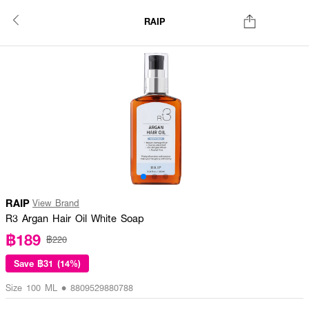
RAIP
RAIP
View Brand
R3 Argan Hair Oil White Soap
฿189
฿220
Save
฿31 (14%)
Size 100 ML • 8809529880788