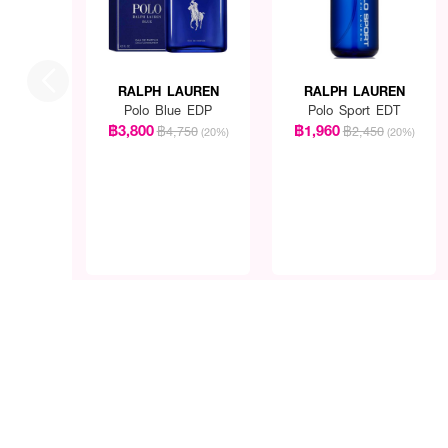
RALPH LAUREN
RALPH LAUREN
Polo Blue EDP
Polo Sport EDT
฿3,800
฿1,960
฿4,750
฿2,450
(20%)
(20%)
How to Use :
ใช้ RALPH LAUREN Ralp