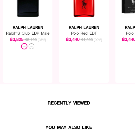
RALPH LAUREN
RALPH LAUREN
RALP
Ralph'S Club EDP Male
Polo Red EDT
Polo
฿3,825
฿3,440
฿3,44
฿5,100
฿4,300
(25%)
(20%)
h'S Club Male EDP
ฉีด
เพิ่มความหอมตามร่างกายหรือจุดชีพจรหลังอาบน้ำหรือก
RECENTLY VIEWED
YOU MAY ALSO LIKE