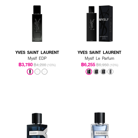
YVES SAINT LAURENT
YVES SAINT LAURENT
Myslf EDP
Myslf Le Parfum
฿3,780
฿6,255
฿4,200
฿6,950
(10%)
(10%)