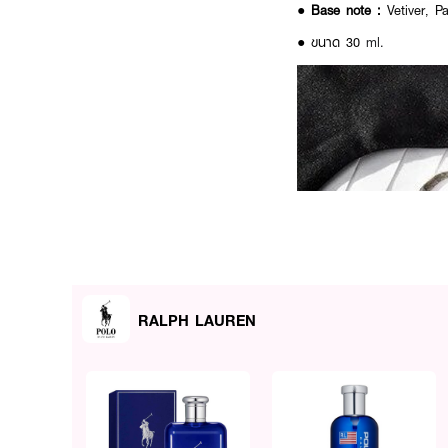
●
Base note :
Vetiver, P
● ขนาด 30
ml.
RALPH LAUREN