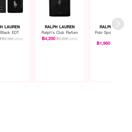
H LAUREN
RALPH LAUREN
RALPH LAUREN
 Black EDT
Ralph's Club Parfum
Polo Sport Fresh Ma
EDT
0
฿4,200
฿4,300
฿5,600
(20%)
(25%)
฿1,960
฿2,450
(20%
่อนนอน