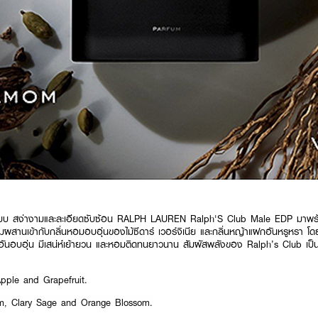
แบบ สง่างามและละเอียดซับซ้อน
RALPH LAUREN Ralph'S Club Male EDP
มาพร
ผสานเข้ากับกลิ่นหอมอบอุ่นของไม้ซีดาร์ เวอร์จิเนีย และกลิ่นหญ้าแฝกอันหรูหรา โดย
วูดดี้อันอบอุ่น มีเสน่ห์เย้ายวน และหอมติดทนยาวนาน สัมผัสพลังของ Ralph’s Club เป็นค่
pple and Grapefruit.
m, Clary Sage and Orange Blossom.