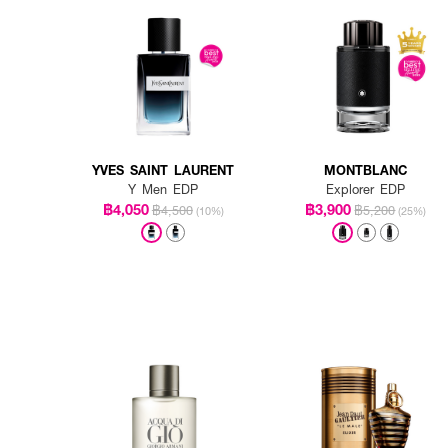
YVES SAINT LAURENT
MONTBLANC
Y Men EDP
Explorer EDP
฿4,050
฿3,900
฿4,500
฿5,200
(10%)
(25%)