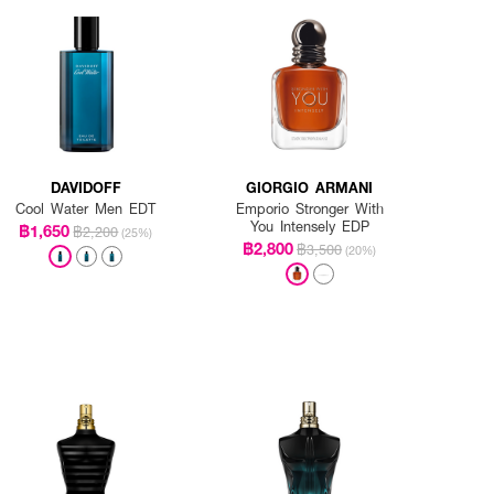
DAVIDOFF
GIORGIO ARMANI
Cool Water Men EDT
Emporio Stronger With
You Intensely EDP
฿1,650
฿2,200
(25%)
฿2,800
฿3,500
(20%)