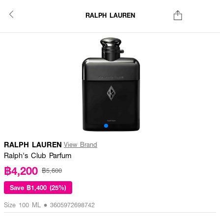
RALPH LAUREN
RALPH LAUREN
View Brand
Ralph's Club Parfum
฿4,200
฿5,600
Save
฿1,400 (25%)
Size 100 ML • 3605972698742