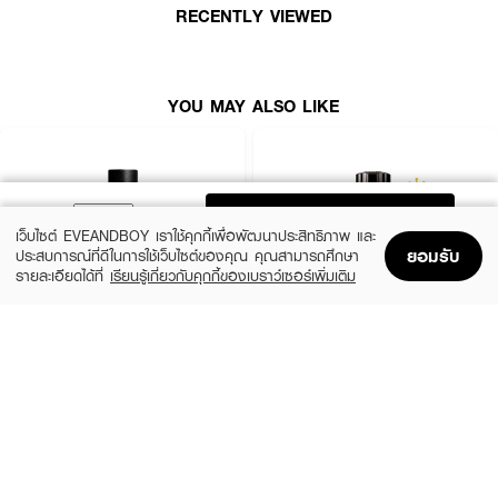
RECENTLY VIEWED
YOU MAY ALSO LIKE
ADD TO BAG
เว็บไซต์ EVEANDBOY เราใช้คุกกี้เพื่อพัฒนาประสิทธิภาพ และ
ยอมรับ
ประสบการณ์ที่ดีในการใช้เว็บไซต์ของคุณ คุณสามารถศึกษา
รายละเอียดได้ที่
เรียนรู้เกี่ยวกับคุกกี้ของเบราว์เซอร์เพิ่มเติม
Home
Home
Promotions
Promotions
Shopping Bag
Shopping Bag
Account
Account
YVES SAINT LAURENT
MONTBLANC
Y Men EDP
Explorer EDP
ผลลัพธ์ที่ได้ :
(10%)
(25%)
฿4,050
฿3,900
฿4,500
฿5,200
2 Variations
3 Variations
RALPH LAUREN-Ralph's Club Parfum
เป็นน้ำหอมกลิ่น Woody Spicy
สำหรับผู้ชาย ที่ถูกรังสรรค์ขึ้นมาเป็นพิเศษ นี่คือกลิ่นหอมใหม่ของ Ralph's Club
Parfum ที่มีความเข้มข้นขึ้น พร้อมด้วยสมดุลระหว่างความสง่างามและความละเอียด
ซับซ้อน มีเสน่ห์เย้ายวน และหอมติดทนยาวนาน ด้วย Top Notes ของ Lavender,
Apple and Grapefruit ผสมผสานเข้ากับ Clary Sage, Geranium, Orange