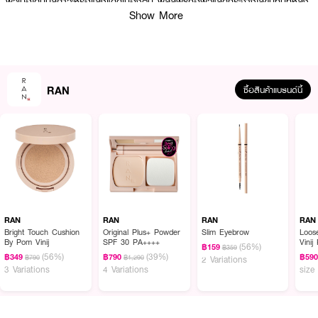
ผิวเมื่อโดนมลภาวะหรือแสงแดดเบื้องต้น ผลลัพธ์คือผิวแลดูกระจ่างใสขึ้นทันทีหลัง
ทา ผิวสัมผัสเรียบเนียนขึ้น และสีผิวดูสม่ำเสมอมากขึ้น
Show More
· ปรับโทนผิวให้แลดูกระจ่างใสทันทีหลังทา
· มีค่า SPF30 PA+++ ช่วยปกป้องผิวจากรังสี UV ตามฉลากสินค้า
· เทคโนโลยี CRYSTAL 3X SHIELD + Soft focus ให้ผิวเรียบเนียนเหมือนใส่ฟิล
RAN
ซื้อสินค้าแบรนด์นี้
เตอร์
· ฟิล์มบางเบา Second Skin — ไม่เหนียว เหมาะสำหรับทาก่อนแต่งตัว
· กันน้ำ กันเหงื่อ ช่วยให้สีติดทนนานในกิจกรรมประจำวัน*
· Hyaluron 8x เติมความชุ่มชื้นเชิงลึกทั้งโมเลกุลต่ำ‑สูง 💧
· Hokkaido Milk Extract & Royalbiocyte PX บำรุงผิวให้แลดูมีสุขภาพดี
· Natural Soothing ช่วยปลอบประโลมผิวจากมลภาวะและความระคายเคืองเล็ก
RAN
RAN
RAN
RAN
น้อย
Bright Touch Cushion
Original Plus+ Powder
Slim Eyebrow
Loos
By Pom Vinij
SPF 30 PA++++
Vinij
· เหมาะสำหรับใช้เป็นเบสผิวกายก่อนแต่งตัวหรือใช้ประจำวันเพื่อผิวกระจ่างใสขึ้น
(56%)
฿159
฿359
(56%)
(39%)
แบบทันที
฿349
฿790
฿59
฿790
฿1,290
2 Variations
3 Variations
4 Variations
size
· ผลลัพธ์ขึ้นกับสภาพผิว ไลฟ์สไตล์ และการดูแลร่วมด้วย
· FDA Registration No.: 73-1-6800034354