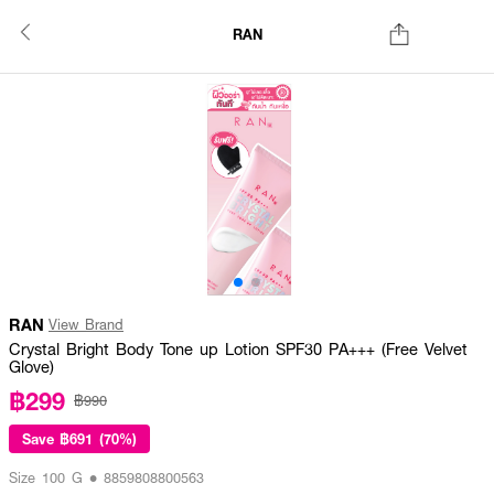
RAN
RAN
View Brand
Crystal Bright Body Tone up Lotion SPF30 PA+++ (Free Velvet
Glove)
฿299
฿990
Save
฿691 (70%)
Size 100 G • 8859808800563