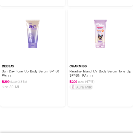
DEESAY
CHARMISS
Sun Day Tone Up Body Serum SPF50
Paradise Island UV Body Serum Tone Up
PA+++
SPF50+ PA++++
(23%)
(47%)
฿299
฿209
฿390
฿398
size 80 ML
Aura Milk