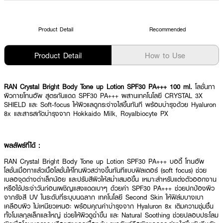
Product Detail
Recommended
Product Detail
How to Use
RAN Crystal Bright Body Tone up Lotion SPF30 PA+++ 100 ml.
โลชั่นทา
ผิวกายโทนอัพ สูตรกันแดด SPF30 PA+++ ผสานเทคโนโลยี CRYSTAL 3X
SHIELD และ Soft‑focus ให้ผิวแลดูกระจ่างใสขึ้นทันที พร้อมบำรุงด้วย Hyaluron
8x และสารสกัดบำรุงจาก Hokkaido Milk, Royalbiocyte PX
ผลลัพธ์ที่ได้ :
RAN Crystal Bright Body Tone up Lotion SPF30 PA+++ บอดี้ โทนอัพ
โลชั่นเมื่อทาแล้วเนื้อโลชั่นให้โทนผิวสว่างขึ้นทันทีแบบฟิลเตอร์ (soft focus) ช่วย
เบลอจุดด่างดำเล็กน้อย และปรับสีผิวให้สม่ำเสมอขึ้น เหมาะสำหรับแต่งตัวออกงาน
หรือใช้ประจำวันก่อนเผชิญแสงแดดเบาๆ ด้วยค่า SPF30 PA+++ ช่วยปกป้องผิว
จากรังสี UV ในระดับที่ระบุบนฉลาก เทคโนโลยี Second Skin ให้ฟิล์มบางเบา
เคลือบผิว ไม่เหนียวเหนอะ พร้อมคุณค่าบำรุงจาก Hyaluron 8x เติมความชุ่มชื้น
ทั้งโมเลกุลเล็กและใหญ่ ช่วยให้ผิวดูฉ่ำขึ้น และ Natural Soothing ช่วยปลอบประโลม