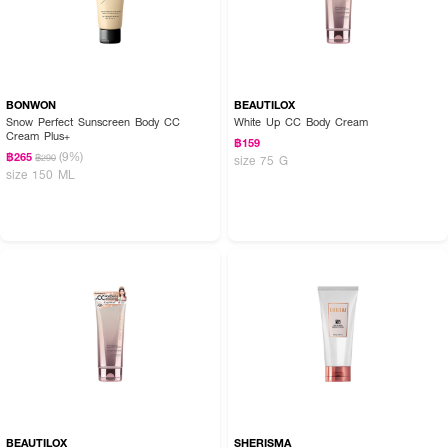
BONWON
BEAUTILOX
Snow Perfect Sunscreen Body CC
White Up CC Body Cream
Cream Plus+
฿159
(9%)
฿265
฿290
size 75 G
size 150 ML
BEAUTILOX
SHERISMA