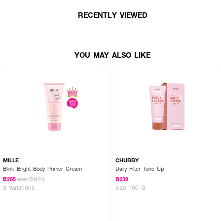
· ปริมาณ:100 g.
RECENTLY VIEWED
How to Use :
· เขย่าขวดเล็กน้อย (ถ้ามี) บีบโลชั่นขนาดพอเหมาะบนฝ่ามือ
YOU MAY ALSO LIKE
· ทาและเกลี่ยให้ทั่วผิวกายบริเวณที่ต้องการ ปล่อยให้แห้งซักครู่เพื่อให้ฟิล์มเซ็ตตัว
· ทาซ้ำหลังเช็ดตัวหรือหลังมีเหงื่อมาก/ว่ายน้ำ เพื่อคงโทนและการปกป้องตามการ
ใช้งานปกติ*
· หลีกเลี่ยงบริเวณรอบดวงตา หากเข้าตาให้ล้างด้วยน้ำสะอาดทันที
· เก็บในที่แห้งและหลีกเลี่ยงความร้อนจัด
MILLE
CHUBBY
Blink Bright Body Primer Cream
Daily Filter Tone Up
(59%)
฿285
฿239
฿699
3 Variations
size 100 G