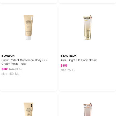
BONWON
BEAUTILOX
Snow Perfect Sunscreen Body CC
Aura Bright BB Body Cream
Cream White Plus+
฿159
(9%)
฿265
฿290
size 75 G
size 150 ML