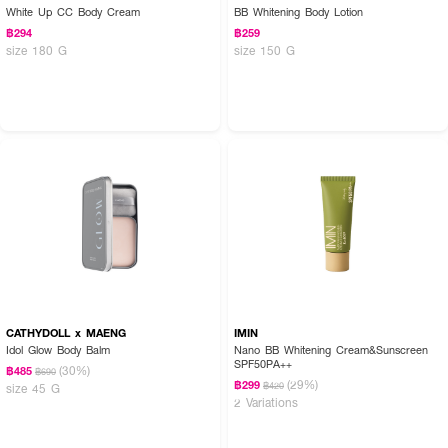
White Up CC Body Cream
BB Whitening Body Lotion
฿294
฿259
size 180 G
size 150 G
CATHYDOLL x MAENG
IMIN
Idol Glow Body Balm
Nano BB Whitening Cream&Sunscreen
SPF50PA++
(30%)
฿485
฿690
(29%)
฿299
฿420
size 45 G
2 Variations