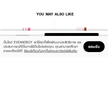
● RAN Eyebrow Expert Palette By Pom Vinij
YOU MAY ALSO LIKE
● พาเลทสำหรับเขียนคิ้วรูปแบบฝุ่นชนิดอัดแข็ง
● เนื้อนุ่ม เขียนง่าย
● เหมาะสำหรับมือใหม่หรือใครที่กะน้ำหนักมือไม่เก่ง
● กันน้ำกันเหงื่อ
ADD TO BAG
เว็บไซต์ EVEANDBOY เราใช้คุกกี้เพื่อพัฒนาประสิทธิภาพ และ
● ติดทนตลอดวันด้วยเม็ดสีแน่นเด่นชัด
ยอมรับ
ประสบการณ์ที่ดีในการใช้เว็บไซต์ของคุณ คุณสามารถศึกษา
รายละเอียดได้ที่
เรียนรู้เกี่ยวกับคุกกี้ของเบราว์เซอร์เพิ่มเติม
● คิ้วดูสวยเป็นธรรมชาติ ลุคดูซอฟต์มากขึ้น
Home
Home
Promotions
Promotions
Shopping Bag
Shopping Bag
Account
Account
MELLME
SASI
Eyebrow Pencil
Brow To Be Auto Pencil
(34%)
฿18
฿59
฿89
2 Variations
2 Variations