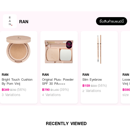
RAN
ซื้อสินค้าแบรนด์นี้
RAN
RAN
RAN
RAN
Bright Touch Cushion
Original Plus+ Powder
Slim Eyebrow
Loos
By Pom Vinij
SPF 30 PA++++
Vinij
(56%)
฿159
฿359
(56%)
(39%)
฿349
฿790
฿59
฿790
฿1,290
2 Variations
3 Variations
4 Variations
size
ผลลัพธ์ที่ได้ :
พาเลทสำหรับเขียนคิ้วรูปแบบฝุ่นชนิดอัดแข็ง คุณภาพพรีเมียม เนื้อนุ่ม เขียนง่าย
เหมาะสำหรับมือใหม่หรือใครที่กะน้ำหนักมือไม่เก่ง ให้ลุคธรรมชาติ กันน้ำกันเหงื่อ ติด
ทนตลอดวันด้วยเม็ดสีแน่นเด่นชัด มาพร้อมกับ 2 สีสวยในตลับเดียว โดยเฉดสีอ่อน
RECENTLY VIEWED
จะช่วยเพิ่มความละมุนและเพิ่มเงาให้กับคิ้ว และเฉดสีเข้มจะให้ความมีน้ำหนัก คิ้วดูมีมิติ
มากยิ่งขึ้น ให้คิ้วดูสวยเป็นธรรมชาติ ลุคดูซอฟต์มากขึ้น