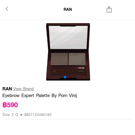
RAN
RAN
View Brand
Eyebrow Expert Palette By Pom Vinij
฿590
Size 3 G • 8857124490185